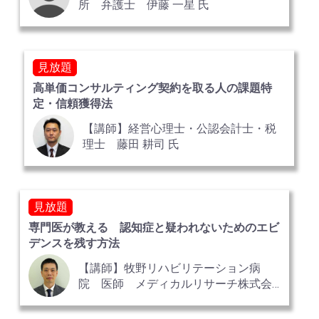
所 弁護士 伊藤 一星 氏
見放題
高単価コンサルティング契約を取る人の課題特
定・信頼獲得法
【講師】経営心理士・公認会計士・税
理士 藤田 耕司 氏
見放題
専門医が教える 認知症と疑われないためのエビ
デンスを残す方法
【講師】牧野リハビリテーション病
院 医師 メディカルリサーチ株式会
社 顧問医 中嶋 浩二 氏