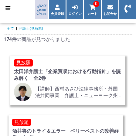
0
会員登録
ログイン
カート
お問合せ
全て
|
弁護士(見放題)
174件
の商品が見つかりました
見放題
太田洋弁護士「企業買収における行動指針」を読
み解く 全2巻
【講師】西村あさひ法律事務所・外国
法共同事業 弁護士・ニューヨーク州
弁護士 太田 洋
見放題
酒井将のトライ＆エラー ベリーベストの改善経