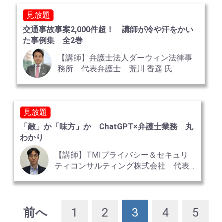
見放題
交通事故事案2,000件超！ 講師が冷や汗をかい
た事例集 全2巻
【講師】弁護士法人ダーウィン法律事
務所 代表弁護士 荒川 香遥 氏
見放題
「敵」か「味方」か ChatGPT×弁護士業務 丸
わかり
【講師】TMIプライバシー＆セキュリ
ティコンサルティング株式会社 代表
取締役
前へ
1
2
3
4
5