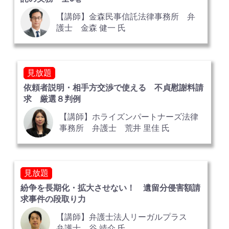
【講師】金森民事信託法律事務所 弁
護士 金森 健一 氏
見放題
依頼者説明・相手方交渉で使える 不貞慰謝料請
求 厳選８判例
【講師】ホライズンパートナーズ法律
事務所 弁護士 荒井 里佳 氏
見放題
紛争を長期化・拡大させない！ 遺留分侵害額請
求事件の段取り力
【講師】弁護士法人リーガルプラス
弁護士 谷 靖介 氏