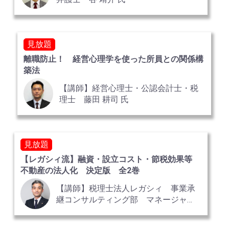
見放題
離職防止！ 経営心理学を使った所員との関係構
築法
【講師】経営心理士・公認会計士・税
理士 藤田 耕司 氏
見放題
【レガシィ流】融資・設立コスト・節税効果等
不動産の法人化 決定版 全2巻
【講師】税理士法人レガシィ 事業承
継コンサルティング部 マネージャ
ー 税理士 井銅 伸野