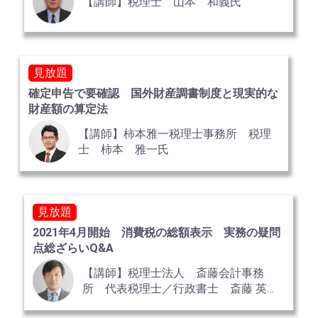
【講師】税理士 山本 和義氏
見放題
確定申告で要確認 国外財産調書制度と現実的な
財産額の算定法
【講師】柿本雅一税理士事務所 税理
士 柿本 雅一氏
見放題
2021年4月開始 消費税の総額表示 実務の疑問
点総ざらいQ&A
【講師】税理士法人 斎藤会計事務
所 代表税理士／行政書士 斎藤 英一
氏