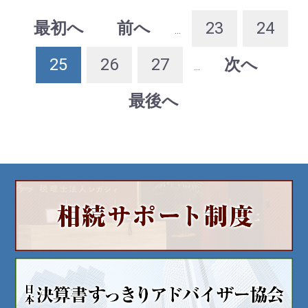
最初へ
前へ
23
24
...
25
26
27
次へ
...
最後へ