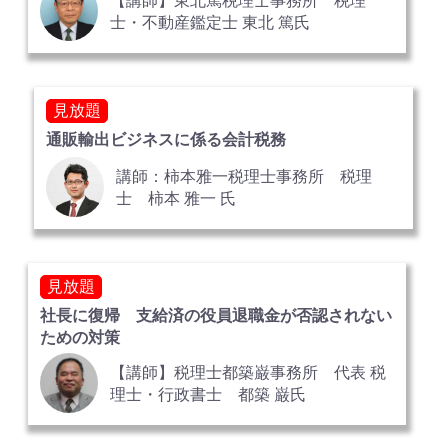
【講師】東北篤税理士事務所 税理
士・不動産鑑定士 東北 篤氏
見放題
通販輸出ビジネスに係る会計税務
講師：柿本雅一税理士事務所 税理
士 柿本 雅一 氏
見放題
社長に復帰 支給済の役員退職金が否認されない
ための対策
【講師】税理士都築巌事務所 代表 税
理士・行政書士 都築 巌氏