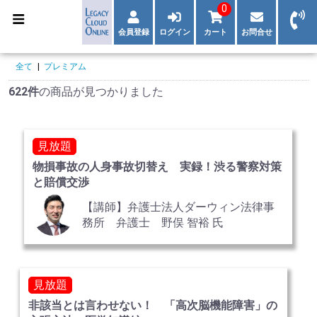
0
会員登録
ログイン
カート
お問合せ
全て
|
プレミアム
622件
の商品が見つかりました
見放題
物損事故の人身事故切替え 実録！渋る警察対策
と賠償交渉
【講師】弁護士法人ダーウィン法律事
務所 弁護士 野俣 智裕 氏
見放題
非該当とは言わせない！ 「高次脳機能障害」の