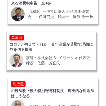
来る消費税申告 全3巻
【講師】一般社団法人 租税調査研究
会 主任研究員 税理士 能渡 洋一 氏
見放題
コロナが教えてくれた 百年企業が苦難で理想に
舵を切る根源
講師：株式会社 S・Y ワークス 代表取
締役 佐藤 芳直氏
見放題
相続法改正後の特別寄与料制度 現実的な対応法
はこうなる