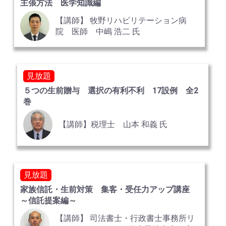
主張方法 医学知識編
【講師】 牧野リハビリテーション病
院 医師 中嶋 浩二 氏
見放題
５つの生前贈与 選択の有利不利 17設例 全2
巻
【講師】税理士 山本 和義 氏
見放題
家族信託・生前対策 集客・受任力アップ講座
～信託提案編～
【講師】 司法書士・行政書士事務所リ