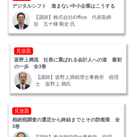
デジタルシフト 進まない中小企業はこうする
【講師】株式会社iOﬃce 代表取締
役 五十棲 剛史 氏
見放題
坂野上満流 社長に選ばれる会計人への道 最初
の一歩 全3巻
【講師】坂野上満税理士事務所 税理
士 坂野上 満氏
見放題
相続税調査の選定から終結までとその防衛策 全
3巻