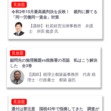
見放題
令和2年10月最高裁判決を反映！ 裁判に勝てる
「同一労働同一賃金」対策
【講師】 杜若経営法律事務所 弁護
士 岸田 鑑彦 氏
見放題
顧問先の無理難題vs税務署の否認 私はこう解決
した 全3巻
【講師】税理士都築巌事務所 代表 税
理士・行政書士 都築 巌氏
見放題
還付は要注意 国税42年で指摘してきた 調査が