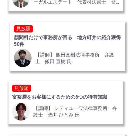
ーガルエステート 代表司法書士 斎
藤 竜 氏
見放題
顧問料だけで事務所が回る 地方町弁の紹介獲得
50件
【講師】 飯田直樹法律事務所 弁護
士 飯田 直樹 氏
見放題
富裕層をお客様にするための6つの特有知識
【講師】 シティユーワ法律事務所 弁
護士 酒井 ひとみ 氏