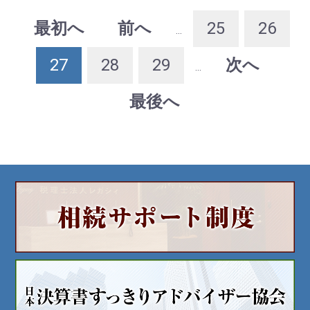
最初へ
前へ
25
26
...
27
28
29
次へ
...
最後へ