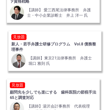
ァ資格戦略
【講師】 愛三西尾法律事務所 弁護
士・中小企業診断士 井上 洋一 氏
見放題
新人・若手弁護士研修プログラム Vol.8 債務整
理事件
【講師】東京21法律事務所 弁護士
堀口 雅則 氏
見放題
顧問先を少しでも楽にする 歯科医院の節税手法
65と調査対応
【講師】湯沢会計事務所 代表税理