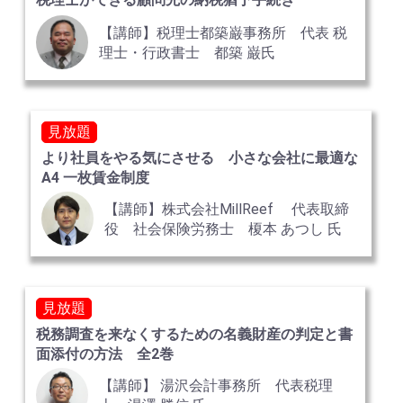
【講師】税理士都築巌事務所 代表 税
理士・行政書士 都築 巌氏
見放題
より社員をやる気にさせる 小さな会社に最適な
A4 一枚賃金制度
【講師】株式会社MillReef 代表取締
役 社会保険労務士 榎本 あつし 氏
見放題
税務調査を来なくするための名義財産の判定と書
面添付の方法 全2巻
【講師】 湯沢会計事務所 代表税理