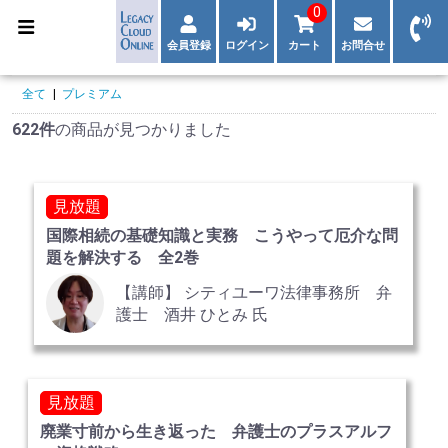
0
会員登録
ログイン
カート
お問合せ
全て
|
プレミアム
622件
の商品が見つかりました
見放題
国際相続の基礎知識と実務 こうやって厄介な問
題を解決する 全2巻
【講師】 シティユーワ法律事務所 弁
護士 酒井 ひとみ 氏
見放題
廃業寸前から生き返った 弁護士のプラスアルフ