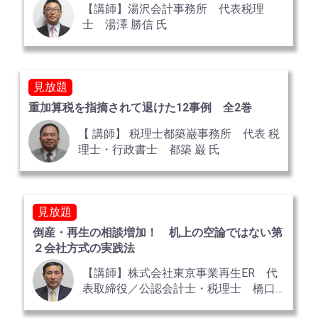
【講師】湯沢会計事務所 代表税理
士 湯澤 勝信 氏
見放題
重加算税を指摘されて退けた12事例 全2巻
【 講師】 税理士都築巌事務所 代表 税
理士・行政書士 都築 巌 氏
見放題
倒産・再生の相談増加！ 机上の空論ではない第
２会社方式の実践法
【講師】株式会社東京事業再生ER 代
表取締役／公認会計士・税理士 橋口
貢一氏