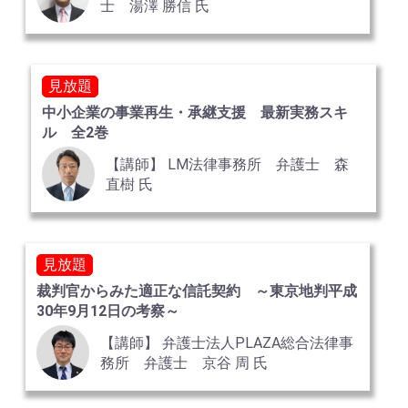
士 湯澤 勝信 氏
見放題
中小企業の事業再生・承継支援 最新実務スキ
ル 全2巻
【講師】 LM法律事務所 弁護士 森
直樹 氏
見放題
裁判官からみた適正な信託契約 ～東京地判平成
30年9月12日の考察～
【講師】 弁護士法人PLAZA総合法律事
務所 弁護士 京谷 周 氏