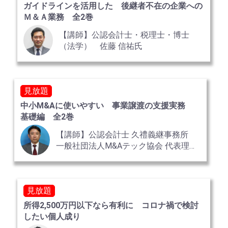
ガイドラインを活用した 後継者不在の企業への
Ｍ＆Ａ業務 全2巻
【講師】公認会計士・税理士・博士
（法学） 佐藤 信祐氏
見放題
中小M&Aに使いやすい 事業譲渡の支援実務
基礎編 全2巻
【講師】公認会計士 久禮義継事務所
一般社団法人M&Aテック協会 代表理
事 株式会社H2オーケストレーター 代
表取締役・CEO 久禮 義継 氏
見放題
所得2,500万円以下なら有利に コロナ禍で検討
したい個人成り