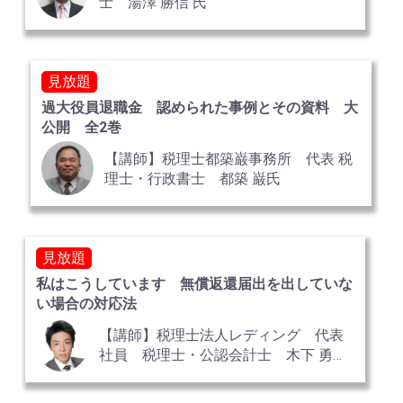
士 湯澤 勝信 氏
見放題
過大役員退職金 認められた事例とその資料 大
公開 全2巻
【講師】税理士都築巌事務所 代表 税
理士・行政書士 都築 巌氏
見放題
私はこうしています 無償返還届出を出していな
い場合の対応法
【講師】税理士法人レディング 代表
社員 税理士・公認会計士 木下 勇人
氏