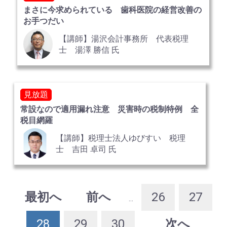
まさに今求められている 歯科医院の経営改善の
お手つだい
【講師】湯沢会計事務所 代表税理
士 湯澤 勝信 氏
見放題
常設なので適用漏れ注意 災害時の税制特例 全
税目網羅
【講師】税理士法人ゆびすい 税理
士 吉田 卓司 氏
最初へ
前へ
26
27
...
28
29
30
次へ
...