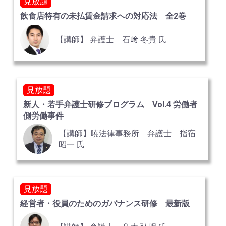
見放題
飲食店特有の未払賃金請求への対応法 全2巻
【講師】 弁護士 石﨑 冬貴 氏
見放題
新人・若手弁護士研修プログラム Vol.4 労働者
側労働事件
【講師】暁法律事務所 弁護士 指宿
昭一 氏
見放題
経営者・役員のためのガバナンス研修 最新版