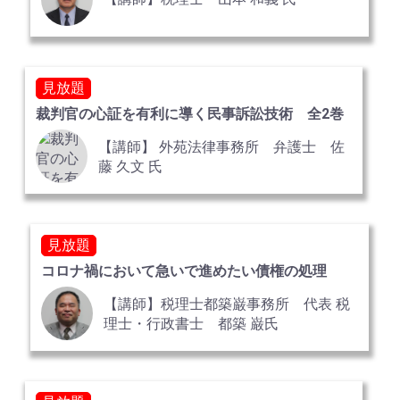
見放題
裁判官の心証を有利に導く民事訴訟技術 全2巻
【講師】 外苑法律事務所 弁護士 佐
藤 久文 氏
見放題
コロナ禍において急いで進めたい債権の処理
【講師】税理士都築巌事務所 代表 税
理士・行政書士 都築 巌氏