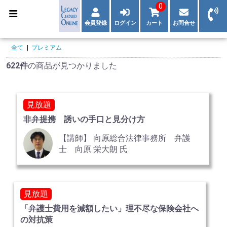
0
会員登録
ログイン
カート
お問合せ
全て
|
プレミアム
622件
の商品が見つかりました
見放題
非弁提携 誘いの手口と見分け方
【講師】 向原総合法律事務所 弁護
士 向原 栄大朗 氏
見放題
「弁護士費用を減額したい」理不尽な保険会社へ
の対抗策