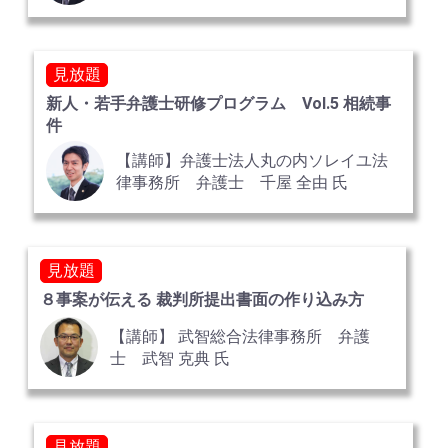
見放題
新人・若手弁護士研修プログラム Vol.5 相続事
件
【講師】弁護士法人丸の内ソレイユ法
律事務所 弁護士 千屋 全由 氏
見放題
８事案が伝える 裁判所提出書面の作り込み方
【講師】 武智総合法律事務所 弁護
士 武智 克典 氏
見放題