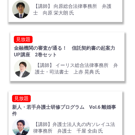
【講師】 向原総合法律事務所 弁護
士 向原 栄大朗 氏
見放題
金融機関の審査が通る！ 信託契約書の起案力
UP講座 2巻セット
【講師】 イーリス総合法律事務所 弁
護士・司法書士 上赤 晃典 氏
見放題
新人・若手弁護士研修プログラム Vol.6 離婚事
件
【講師】弁護士法人丸の内ソレイユ法
律事務所 弁護士 千屋 全由 氏