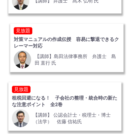
【講師】 弁護士 髙木 弘明 氏
見放題
対策マニュアルの作成伝授 容易に撃退できるク
レーマー対応
【講師】島田法律事務所 弁護士 島
田 直行 氏
見放題
租税回避になる！ 子会社の整理・統合時の新た
な注意ポイント 全2巻
【講師】 公認会計士・税理士・博士
（法学） 佐藤 信祐氏