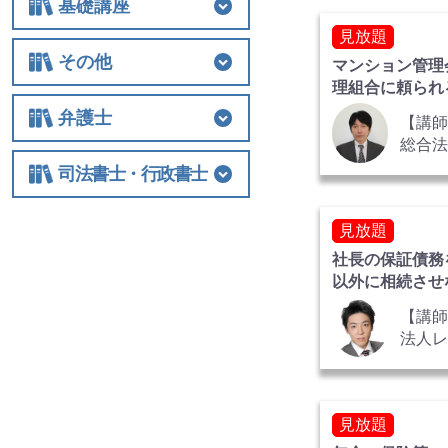
基礎講座
見放題
基礎講座
相続税
法人関連
その他
マンション管理
理組合に頼られ
その他
士業経営
国際税務
保険
税制改正全般
ビジネス
借地権
弁護士の実務対
弁護士
【講師
総合
弁護士
相続
交通事故
離婚
労働
不動産・建築
債権回収
民事訴訟
顧客対応・顧問契約
事務所経営・運営
その他
所 
司法書士・行政書士
藤 明 
司法書士・行政書士
見放題
社長の保証債務
以外に相続させ
策
【講
法人
グ 
税理
計士 
見放題
氏