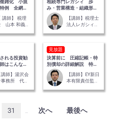
複雑化 小規
相続専門レガシィ 歩
特例 全網
み・営業構造・組織形態
等 赤裸々に語る
【 講師】 税理
【講師】税理士
士 山本 和義
法人レガシィ
氏
代表社員税理
士・公認会計士
天野 隆
見放題
される投資勧
決算前に 圧縮記帳・特
師はこんな答
別償却の詳細解説 特別
った
償却編
【講師】湯沢会
【講師】EY新日
計事務所 代表
本有限責任監査
税理士 湯澤 勝
法人 フェロ
 氏
ー 公認会計
士・税理士 太
田 達也 氏
31
次へ
最後へ
...