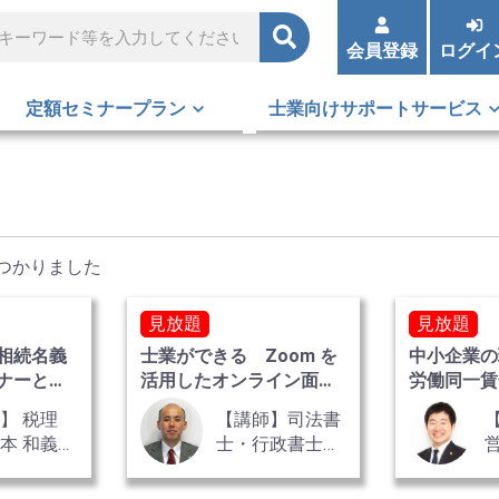
会員登録
ログイ
定額セミナープラン
士業向けサポートサービス
つかりました
見放題
見放題
相続名義
士業ができる Zoom を
中小企業の
ナーとそ
活用したオンライン面
労働同一賃
談・セミナーの開催方
案付き 全
】 税理
【講師】司法書
法 全2巻
本 和義
士・行政書士事
務所リーガルエ
ステート
彦