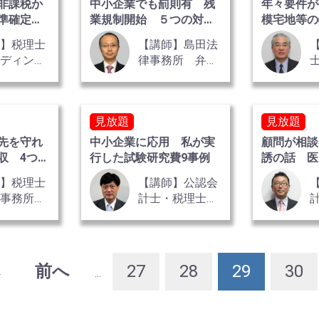
非課税か
中小企業でも罰則有 残
年々要件が
準確定申
業規制開始 ５つの対応
模宅地等の
策
羅 全2巻
師】税理士
【講師】島田法
レディン
律事務所 弁護
代表社員
士 島田 直行
士・公認会
氏
木下 勇人
見放題
見放題
先を守れ
中小企業に応用 私が実
顧問が相談
収 4つの
行した試験研究費9事例
誘の話 医
えが欲しか
師】税理士
【講師】公認会
巌事務所
計士・税理士
士・行政書
都井 清史 氏
都築 巌
信
へ
前へ
27
28
29
30
...