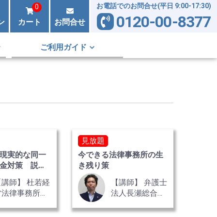
お電話でのお問合せ(平日 9:00-17:30)
0
0120-00-8377
ン
カート
お問合せ
ご利用ガイド
見放題
現実的な同一
今できる法律事務所の生
金対策 説明
き残り策
2巻
【講師】 杜若経
【講師】 弁護士
営法律事務所
法人長瀬総合法
弁護士 岸田 鑑
律事務所 弁護
 氏
士 長瀬 佑志