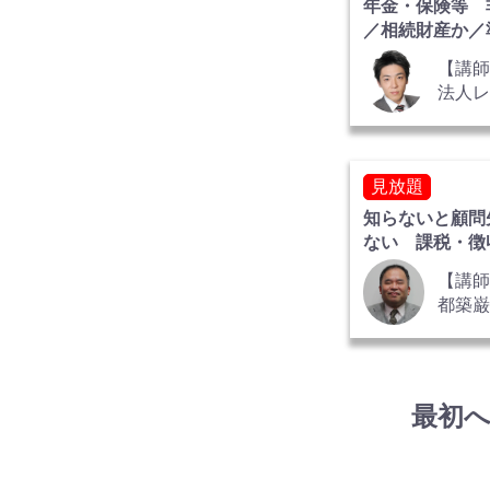
年金・保険等 
／相続財産か／
告か
【講
法人
グ 
税理
計士 
見放題
氏
知らないと顧問
ない 課税・徴
防衛ポイント
【講
都築
税理
士 
氏
最初