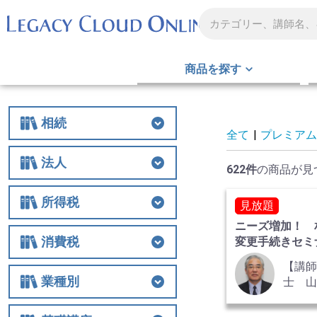
商品を探す
相続
全て
|
プレミアム
相続
相続税
贈与
財産評価
事業承継
不動産
生前対策
税務調査
その他
法人
622件
の商品が見
法人
法人税
経費
役員関連
特例
組織再編
解散・清算
税務調査
その他
所得税
見放題
ニーズ増加！ 
所得税
所得税
譲渡
税務調査
その他
消費税
変更手続きセミ
の実務 全2巻
【講師
消費税
消費税
税務調査
その他
業種別
士 山
氏
業種別
医業
農業
非営利法人
介護
税務調査
その他の業種