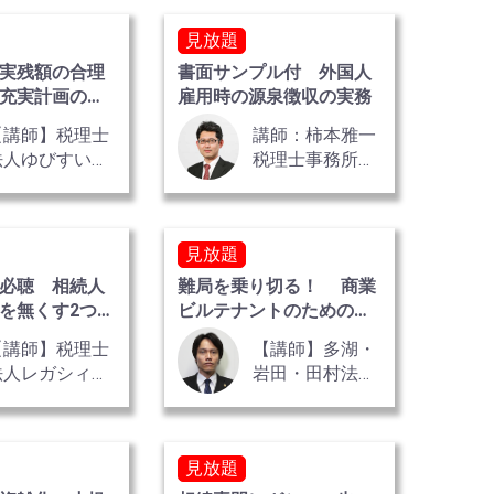
氏
見放題
実残額の合理
書面サンプル付 外国人
充実計画の立
雇用時の源泉徴収の実務
【講師】税理士
講師：柿本雅一
法人ゆびすい
税理士事務所
税理士 尾上 暁
税理士 柿本 雅
 氏
一 氏
見放題
必聴 相続人
難局を乗り切る！ 商業
を無くす2つの
ビルテナントのための賃
料減額・猶予・解約交渉
【講師】税理士
【講師】多湖・
法人レガシィ
岩田・田村法律
代表社員税理
事務所 弁護
士・公認会計士
士 多湖 章 氏
天野 隆
見放題