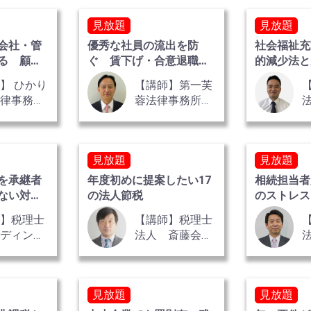
見放題
見放題
会社・管
優秀な社員の流出を防
社会福祉充
る 顧問
ぐ 賃下げ・合意退職の
的減少法と
応
進め方
て方
】 ひかり
【講師】第一芙
法律事務
蓉法律事務所
弁護士 綱
弁護士 浅井 隆
氏
氏
彦
見放題
見放題
を承継者
年度初めに提案したい17
相続担当者
ない対応
の法人節税
のストレス
コツ
師】税理士
【講師】税理士
レディン
法人 斎藤会計
代表社員
事務所 代表税
士・公認会
理士／行政書
木下 勇人
士 斎藤 英一
見放題
見放題
氏