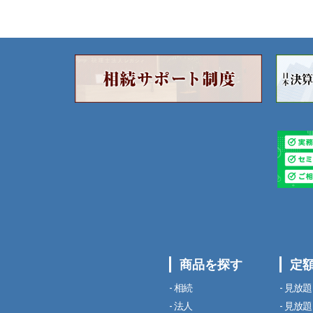
商品を探す
定
相続
見放題
法人
見放題