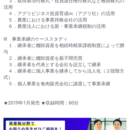
３．取得条項付株式・役員選任権付株式など種類株式の
活用
４．アグリビジネス投資育成㈱（アグリ社）の活用
５．農業における事業持株会社の活用
６．農業法人における新・事業承継税制の活用
Ⅲ 事業承継のケーススタディ
１．継承者に棚卸資産を相続時精算課税制度によって贈
与
２．継承者に棚卸資産を親子間売買
３．継承者を代表とする会社を設立して継承
４．継承者に個人事業を継承してから法人化（２段階方
式）
５．個人事業を食肉販売会社に譲渡して事業承継
★2019年1月発売 ★収録時間：60分