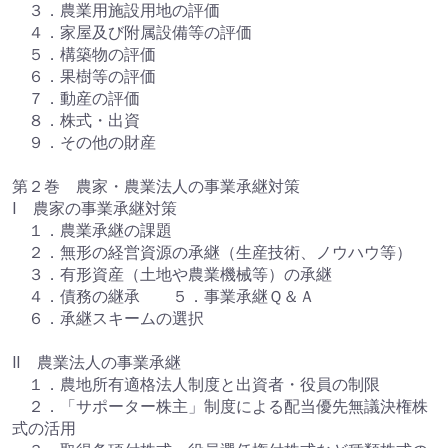
３．農業用施設用地の評価
４．家屋及び附属設備等の評価
５．構築物の評価
６．果樹等の評価
７．動産の評価
８．株式・出資
９．その他の財産
第２巻 農家・農業法人の事業承継対策
Ⅰ 農家の事業承継対策
１．農業承継の課題
２．無形の経営資源の承継（生産技術、ノウハウ等）
３．有形資産（土地や農業機械等）の承継
４．債務の継承 ５．事業承継Ｑ＆Ａ
６．承継スキームの選択
Ⅱ 農業法人の事業承継
１．農地所有適格法人制度と出資者・役員の制限
２．「サポーター株主」制度による配当優先無議決権株
式の活用