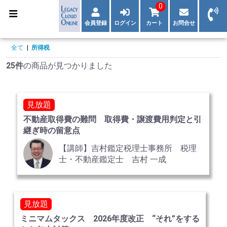
0
会員登録
ログイン
カート
お問合せ
全て
|
所得税
25件
の商品が見つかりました
見放題
不動産取得費の難問 取得費・譲渡費用判定と引
継ぎ時の留意点
【講師】吉村鑑定税理士事務所 税理
士・不動産鑑定士 吉村 一成
見放題
ミニマムタックス 2026年度改正 “それ”をする