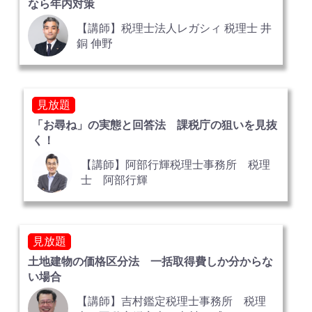
なら年内対策
【講師】税理士法人レガシィ 税理士 井
銅 伸野
見放題
「お尋ね」の実態と回答法 課税庁の狙いを見抜
く！
【講師】阿部行輝税理士事務所 税理
士 阿部行輝
見放題
土地建物の価格区分法 一括取得費しか分からな
い場合
【講師】吉村鑑定税理士事務所 税理