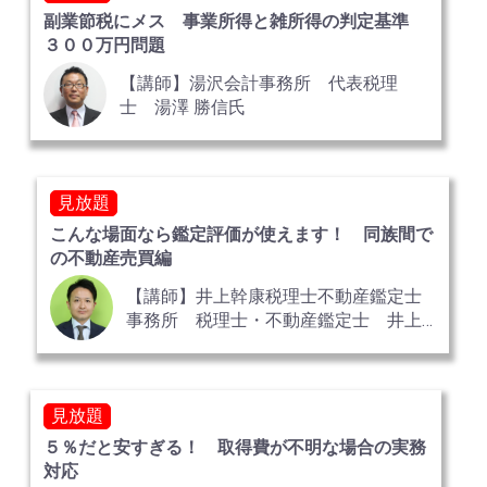
副業節税にメス 事業所得と雑所得の判定基準
３００万円問題
【講師】湯沢会計事務所 代表税理
士 湯澤 勝信氏
見放題
こんな場面なら鑑定評価が使えます！ 同族間で
の不動産売買編
【講師】井上幹康税理士不動産鑑定士
事務所 税理士・不動産鑑定士 井上
幹康 氏
見放題
５％だと安すぎる！ 取得費が不明な場合の実務
対応