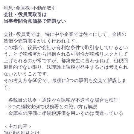
利息･金庫株･不動産取引
会社・役員間取引は
当事者間合意価格で問題ない
会社- 役員間では、特に中小企業では往々にして、金銭の
貸借や売買取引がよく行われます。
この場合、役員や会社が有利な条件で取引をしているとい
うことで税務署から指摘される可能性が税務リスクとして
上げられるのが常ですが、都築先生に言わせれば、租税回
避目的でない限り、法理論上課税が発生するとは考えられ
ないということです。
その考え方を60分で、最後に3つの事例も交えて解説しま
す。
・各税目の法令・通達から課税が不適当な場合を検証
・3つの経験実例で税務署との戦い方も解説
・金庫株の評価に相続税評価を用いるのは間違っている
＜主な内容＞
1経済的利益とは