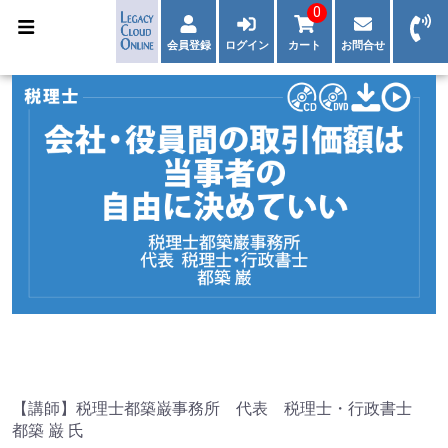
0
会員登録
ログイン
カート
お問合せ
【講師】税理士都築巌事務所 代表 税理士・行政書士
都築 巌 氏