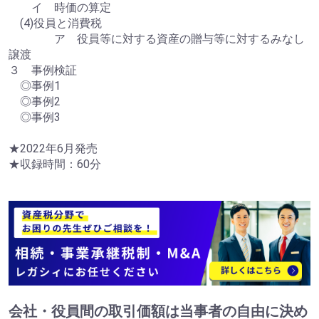
イ 時価の算定
(4)役員と消費税
ア 役員等に対する資産の贈与等に対するみなし
譲渡
３ 事例検証
◎事例1
◎事例2
◎事例3
★2022年6月発売
★収録時間：60分
会社・役員間の取引価額は当事者の自由に決め