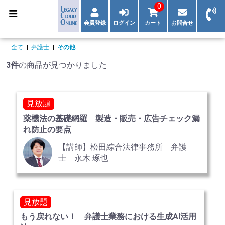
0
会員登録
ログイン
カート
お問合せ
全て
|
弁護士
|
その他
3件
の商品が見つかりました
見放題
薬機法の基礎網羅 製造・販売・広告チェック漏
れ防止の要点
【講師】松田綜合法律事務所 弁護
士 永木 琢也
見放題
もう戻れない！ 弁護士業務における生成AI活用