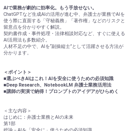
AIで業務が劇的に効率化。もう手放せない。
ChatGPTなど生成AIの活用が進む中、弁護士が業務でAIを
使う際に直面する「守秘義務」「著作権」などのリスクと
留意点を分かりやすく解説。
契約書作成・事件処理・法律相談対応など、すぐに使える
AI活用法も多数紹介。
人材不足の中で、AIを“副操縦士”として活躍させる方法が
分かります。
＜ポイント＞
■選ぶべきAIはこれ！AIを安全に使うための必須知識
■Deep Research、NotebookLM 弁護士業務活用法
■講師の実演で納得！プロンプトのアイデアがひらめく
＜主な内容＞
はじめに：弁護士業務とAIの未来
第1部
総論－AIを「安全に」使うための必須知識