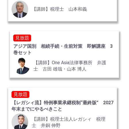
【講師】税理士 山本和義
見放題
アジア国別 相続手続・生前対策 即解講座 3
巻セット
【講師】One Asia法律事務所 弁護
士 古田 雄哉・山本 博人
見放題
【レガシィ流】特例事業承継税制“最終版” 2027
年末までにやるべきこと
【講師】税理士法人レガシィ 税理
士 井銅 伸野