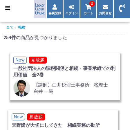
0
会員登録
ログイン
カート
お問合せ
全て
|
相続
254件
の商品が見つかりました
New
見放題
一般社団法人の課税関係と相続・事業承継での利
用価値 全2巻
【講師】白井税理士事務所 税理士
白井 一馬
New
見放題
天野隆が大切にしてきた 相続実務の勘所