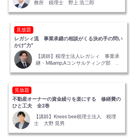
務所 税理士 野上 浩二郎
見放題
レガシィ流 事業承継の相談がくる決め手の問い
かけ”力”
【講師】税理士法人レガシィ 事業承
継・M&amp;Aコンサルティング部 マ
ネージャー 山下 勝
見放題
不動産オーナーの資金繰りを楽にする 修繕費の
ひと工夫 全2巻
【講師】Knees bee税理士法人 税理
士 大野 晃男