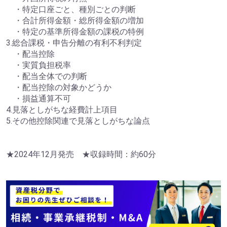
・特定口座ごと、種別ごとの判断
・合計所得金額・総所得金額の増加
・特定の基準所得金額の課税の特例
3.総合課税・申告分離の有利不利判定
・配当控除
・実質負担税率
・配当全体での判断
・配当控除の対象かどうか
・損益通算不可
4.見落としがちな経費計上項目
5.その他控除関連で見落としがちな論点
★2024年12月発売 ★収録時間：約60分