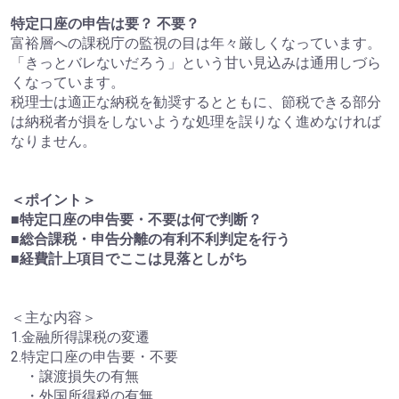
特定口座の申告は要？ 不要？
富裕層への課税庁の監視の目は年々厳しくなっています。
「きっとバレないだろう」という甘い見込みは通用しづら
くなっています。
税理士は適正な納税を勧奨するとともに、節税できる部分
は納税者が損をしないような処理を誤りなく進めなければ
なりません。
＜ポイント＞
■特定口座の申告要・不要は何で判断？
■総合課税・申告分離の有利不利判定を行う
■経費計上項目でここは見落としがち
＜主な内容＞
1.金融所得課税の変遷
2.特定口座の申告要・不要
・譲渡損失の有無
・外国所得税の有無