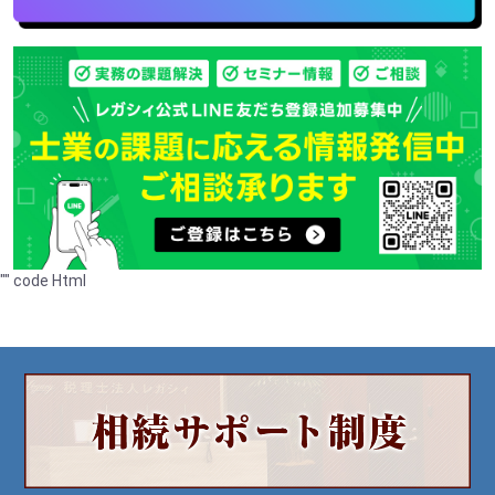
"
"
code Html