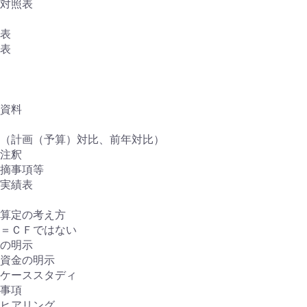
対照表
表
表
資料
（計画（予算）対比、前年対比）
注釈
摘事項等
実績表
算定の考え方
＝ＣＦではない
の明示
資金の明示
ケーススタディ
事項
ヒアリング