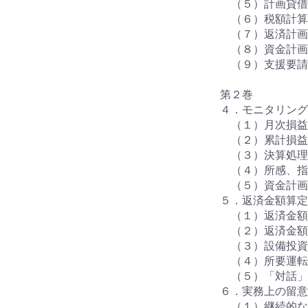
（５）計画貸借
（６）税額計算
（７）返済計画
（８）資金計画
（９）支援要請
第２巻
４．モニタリング
（１）月次損益
（２）累計損益
（３）決算処理
（４）所感、指
（５）資金計画
５．返済金額算定
（１）返済金額
（２）返済金額
（３）設備投資
（４）所要運転
（５）「対話」
６．実務上の留意
（１）継続的な