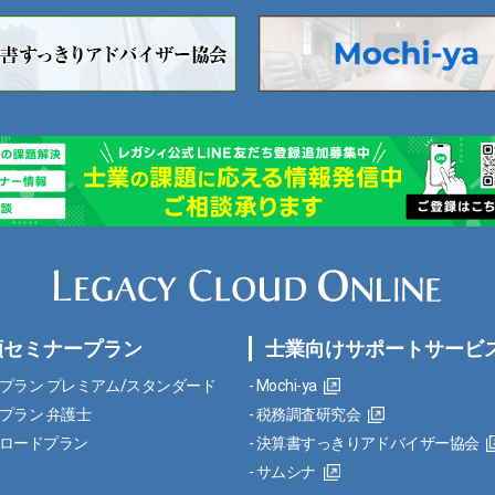
額セミナープラン
士業向けサポートサービ
プラン プレミアム/スタンダード
Mochi-ya
プラン 弁護士
税務調査研究会
ロードプラン
決算書すっきりアドバイザー協会
サムシナ