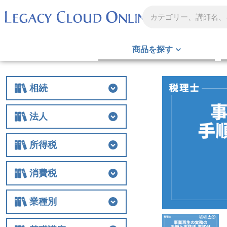
商品を探す
相続
相続
相続税
贈与
財産評価
事業承継
不動産
生前対策
税務調査
その他
法人
法人
法人税
経費
役員関連
特例
組織再編
解散・清算
税務調査
その他
所得税
所得税
所得税
譲渡
税務調査
その他
消費税
消費税
消費税
税務調査
その他
業種別
業種別
医業
農業
非営利法人
介護
税務調査
その他の業種