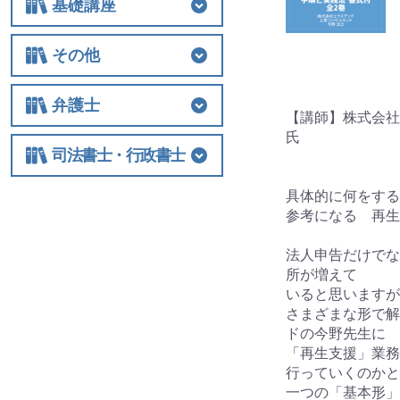
基礎講座
基礎講座
相続税
法人関連
その他
その他
士業経営
国際税務
保険
税制改正全般
ビジネス
借地権
弁護士
【講師】株式会社
氏
弁護士
相続
交通事故
離婚
労働
不動産・建築
債権回収
民事訴訟
顧客対応・顧問契約
事務所経営・運営
その他
司法書士・行政書士
司法書士・行政書士
具体的に何をする
参考になる 再生
法人申告だけでな
所が増えて
いると思いますが
さまざまな形で解
ドの今野先生に
「再生支援」業務
行っていくのかと
一つの「基本形」