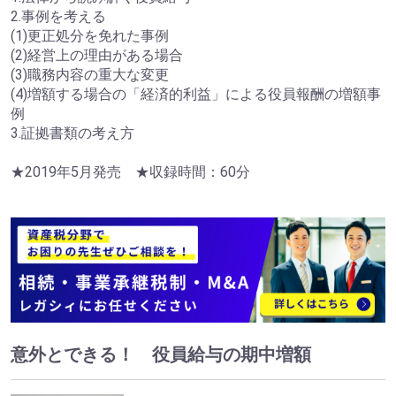
2.事例を考える
(1)更正処分を免れた事例
(2)経営上の理由がある場合
(3)職務内容の重大な変更
(4)増額する場合の「経済的利益」による役員報酬の増額事
例
3.証拠書類の考え方
★2019年5月発売 ★収録時間：60分
意外とできる！ 役員給与の期中増額