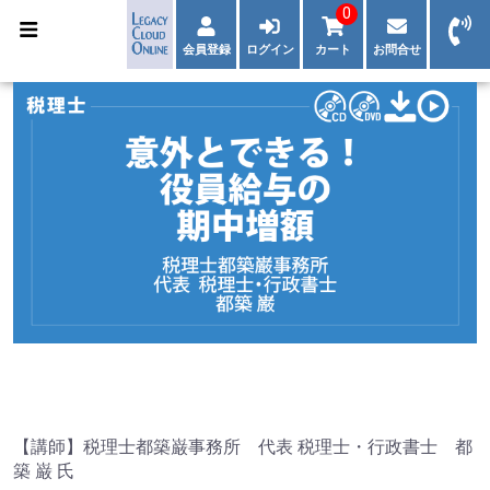
0
会員登録
ログイン
カート
お問合せ
【講師】税理士都築巌事務所 代表 税理士・行政書士 都
築 巌 氏