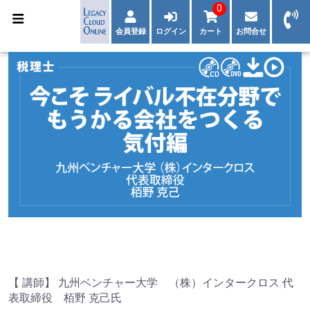
0
会員登録
ログイン
カート
お問合せ
【 講師】 九州ベンチャー大学 （株）インタークロス 代
表取締役 栢野 克己氏