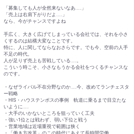
「募集しても人が全然来ないなあ……」
「売上は右肩下がりだよ……」
なら、今がチャンスですよね
手広く、大きく広げてしまっている会社では、それを小さ
くするのは結構大変なことです。
特に、人に関してならなおさらです。でも今、空前の人手
不足の時代。
人が足りず売上も苦戦している……。
こういう時こそ、小さなもうかる会社をつくるチャンスな
のです。
・なぜライバル不在分野なのか……今、改めてランチェスタ
ー戦略
・HIS・ハウステンボスの事例 軌道に乗るまで目立たな
いように……
・大手のいかないところを狙っていく工夫
・強い1位とは戦わず、弱い下位と戦う
・営業地域は近場重視で範囲は狭く
・「働き方改革」のこの時代にあえて長時間労働