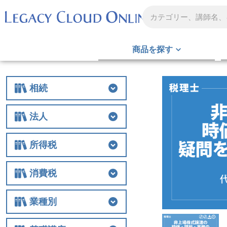
商品を探す
相続
相続
相続税
贈与
財産評価
事業承継
不動産
生前対策
税務調査
その他
法人
法人
法人税
経費
役員関連
特例
組織再編
解散・清算
税務調査
その他
所得税
所得税
所得税
譲渡
税務調査
その他
消費税
消費税
消費税
税務調査
その他
業種別
業種別
医業
農業
非営利法人
介護
税務調査
その他の業種