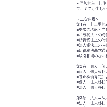
● 同族株主・比
で、ミスが生じや
＜主な内容＞
第1巻 非上場株
■株式の移転～当
■相続税法上の時
■所得税法上の時
■法人税法上の時
■所得税法基本通
■取引相場のない
第2巻 個人→個
■個人→個人移転
■適正株価算定に
■個人→法人移転
■法人→個人移転
第3巻 法人→法
■法人→法人移転