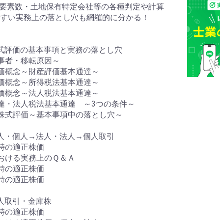
準要素数・土地保有特定会社等の各種判定や計算
すい実務上の落とし穴も網羅的に分かる！
式評価の基本事項と実務の落とし穴
事者・移転原因～
価概念～財産評価基本通達～
価概念～所得税法基本通達～
価概念～法人税法基本通達～
達・法人税法基本通達 ～3つの条件～
株式評価～基本事項中の落とし穴～
人・個人→法人・法人→個人取引
時の適正株価
おける実務上のＱ＆Ａ
時の適正株価
時の適正株価
人取引・金庫株
時の適正株価