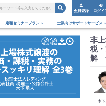
会員登録
ログイ
定額セミナープラン
士業向けサポートサービス
非上
税・
解 
木下