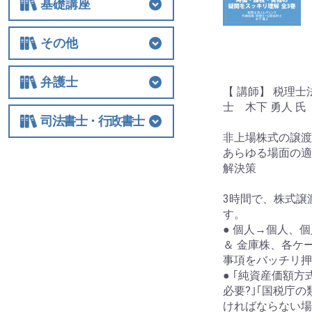
基礎講座
基礎講座
相続税
法人関連
その他
その他
士業経営
国際税務
保険
税制改正全般
ビジネス
借地権
弁護士
【 講師】 税理
士 木下 勇人 氏
弁護士
相続
交通事故
離婚
労働
不動産・建築
債権回収
民事訴訟
顧客対応・顧問契約
事務所経営・運営
その他
司法書士・行政書士
非上場株式の譲渡
司法書士・行政書士
あらゆる場面の適
解決策
3時間で、株式譲
す。
● 個人→個人、
＆ 金庫株、各ケ
事項をバッチリ押
● ｢純資産価額
必要?｣｢国税庁
ければならない場