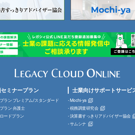
額セミナープラン
士業向けサポートサービ
プラン プレミアム/スタンダード
Mochi-ya
プラン 弁護士
税務調査研究会
ロードプラン
決算書すっきりアドバイザー協会
サムシナ