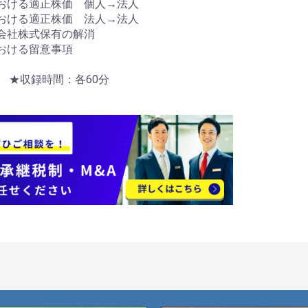
おける適正株価 個人→法人
おける適正株価 法人→法人
会社株式保有の解消
おける留意事項
売 ★収録時間：各60分