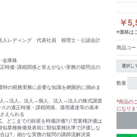
￥5,
※価格は
士法人レディング 代表社員 税理士・公認会計
商品コー
･金庫株
正時価･課税関係と答えがない実務の疑問点の
数量
渡時の税務実務に必要な知識を網羅的に掴めま
個人→法人、法人→個人、法人→法人の株式譲渡
*商品の
ースの適正時価・課税関係、適用通達等の基本
になりま
さえられる
方式、どこまでの財産を時価評価?｣｢営業権評価は
の類似業種株価発表前に類似業種比準で評価しな
合は?」細かな実務の疑問の講師流解決策