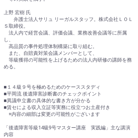
上野 宏樹 氏
弁護士法人サリュ リーガルスタッフ。株式会社ＬＯＬ
Ｓ取締役。
法人内で経営会議、評価会議、業務改善会議等に所属
し、
高品質の事件処理体制構築に取り組む。
また、自賠責対策会議メンバーとして、
等級獲得の可能性を上げるための法人内研修の講師を務
める。
■１４級９号を極めるためのケーススタディ
■平岡流 後遺障害診断書のチェックポイント
■異議申立書の具体的な書き方が分かる
■賃セによる収入立証等実務に役立つお土産付き
※内容の細部は変更の可能性がございます
「後遺障害等級14級9号マスター講座 実践編」主な講演
内容