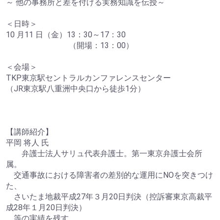
～ 他の事務所と差を付ける実務知識を伝授～
＜日時＞
10 月11 日（金）13：30～17：30
（開場：13：00）
＜会場＞
TKP東京駅セントラルカンファレンスセンター
（JR東京駅八重洲中央口から徒歩1分）
【講師紹介】
平岡 将人 氏
弁護士法人サリュ代表弁護士。第一東京弁護士会所
属。
交通事故における障害者の差別的な運用にNOを突きつけ
た、
さいたま地裁平成27年３月20日判決（控訴審東京高裁平
成28年１月20日判決）
等の実績を残す。