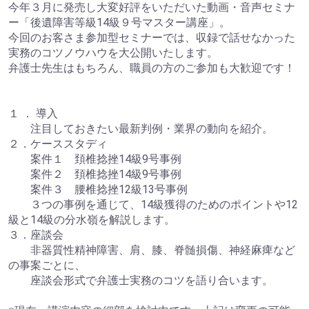
今年３月に発売し大変好評をいただいた動画・音声セミナ
ー「後遺障害等級14級９号マスター講座」。
今回のお客さま参加型セミナーでは、収録で話せなかった
実務のコツノウハウを大公開いたします。
弁護士先生はもちろん、職員の方のご参加も大歓迎です！
１ ． 導入
注目しておきたい最新判例・業界の動向を紹介。
２．ケーススタディ
案件１ 頚椎捻挫14級9号事例
案件２ 頚椎捻挫14級9号事例
案件３ 腰椎捻挫12級13号事例
３つの事例を通じて、14級獲得のためのポイントや12
級と14級の分水嶺を解説します。
３．座談会
非器質性精神障害、肩、膝、脊髄損傷、神経麻痺など
の事案ごとに、
座談会形式で弁護士実務のコツを語り合います。