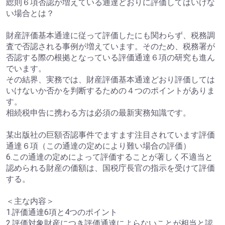
総則６項否認が増えている通達どおりに評価してはいけな
い場合とは？
財産評価基本通達に従って評価したにも関わらず、税務調
査で否認される事例が増えています。そのため、税務署が
否認する際の根拠となっている評価通達６項の研究も進ん
でいます。
その結界、実務では、財産評価基本通達どおり評価しては
いけないか否かを判断するための４つのポイントがありま
す。
相続税申告に携わる方は必須の最新実務知識です。
某出版社の巨額否認事件でますます注目されています評価
通達６項（この通達の定めにより難い場合の評価）
6.この通達の定めによって評価することが著しく不適当と
認められる財産の価額は、国税庁長官の指示を受けて評価
する。
＜主な内容＞
1.評価通達6項と4つのポイント
2.評価対象財産につき評価通達によらないことが相当と認