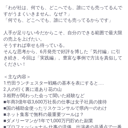
「わが社は、何でも、どこへでも、誰にでも売ってるんで
すがうまくいきません。なぜ？」
「何でも、どこへでも、誰にでも売ってるからです」
人手が足りない今だからこそ、自分のできる範囲で最大限
の売上を上げたい。
そうすれば幸せも待っている。
そんな思考から、6月発売で好評を博した「気付編」に引
き続き、今回は「実践編」。豊富な事例で方法を真似して
ください！
＜主な内容＞
1.竹田ランチェスター戦略の基本を表にすると……
2.人の行く裏に道あり花の山
3.栢野が関わった会って聞いた経験など
■年商3億年収3,600万社長の仕事は女子社員の接待
■国の補助金使ったリスケコンサルで県内一のわけ
■ネット集客で無料の最重要ツールは？
■ダメリーマンが1年で1,000万円貯めた副業
■プロフェッショナル 仕事の流儀 出演者の共通点で一番