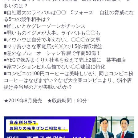
多いのは？
■自社最大のライバルは〇〇 5フォース 自社の脅威にな
る5つの競争相手は？
■怪しいとかグレーゾーンがチャンス
■弱いものイジメが大事。ライバルも〇〇も
■ノウハウは自分で考えない。〇〇〇が大事
■ジリ貧小さな家電店が〇〇で1.5倍増収増益
■意外なブルーオーシャン客層で年商50億！
■YEGで飲みまくり+ 社名を変えて売上2倍に 某零細店
■家マンションビル店舗でない〇〇建設に特化
■コンビニの100円コーヒーは美味しいが、同じコンビニ粉
コーヒーはなぜまずい？なぜ大企業コンビニより、弱小唐
揚げ弁当屋の方が美味いのか？
★2019年8月発売 ★収録時間：60分