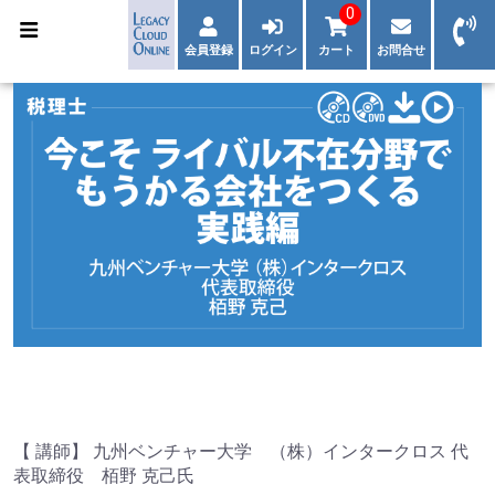
0
会員登録
ログイン
カート
お問合せ
【 講師】 九州ベンチャー大学 （株）インタークロス 代
表取締役 栢野 克己氏