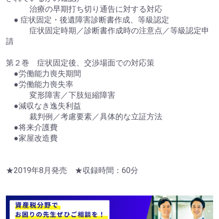
治療の早期打ち切り通告に対する対応
● 症状固定・後遺障害診断書作成、等級認定
症状固定時期／診断書作成時の注意点／等級認定申
請
第２巻 症状固定後、交渉場面での対応策
●労働能力喪失期間
●労働能力喪失率
変形障害／下肢短縮障害
●減収なき逸失利益
裁判例／考慮要素／具体的な立証方法
●将来介護費
●家屋改造費
★2019年8月発売 ★収録時間：60分