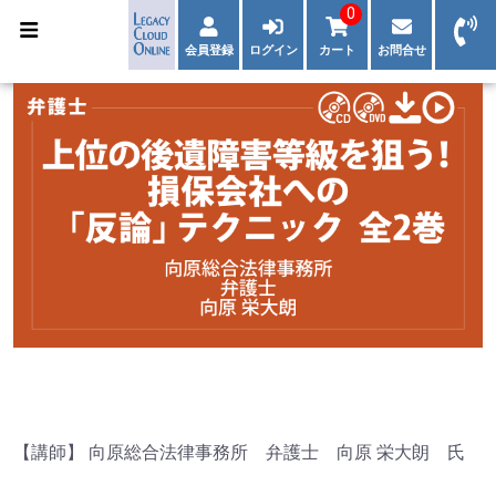
0
会員登録
ログイン
カート
お問合せ
【講師】 向原総合法律事務所 弁護士 向原 栄大朗 氏