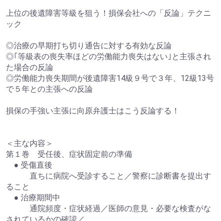
上位の後遺障害等級を狙う！損保会社への「反論」テクニ
ック
◎治療の早期打ち切り通告に対する有効な反論
◎｢等級表の喪失率ほどの労働能力喪失はない｣と主張され
た場合の反論
◎労働能力喪失期間が後遺障害14級９号で３年、12級13号
で５年との主張への反論
損保の手強い主張に向原弁護士はこう反論する！
＜主な内容＞
第１巻 受任後、症状固定前の準備
● 受傷直後
直ちに病院へ受診すること／警察に診断書を提出す
ること
● 治療期間中
通院頻度・症状経過／医師の意見・必要な検査がな
されているかの確認／