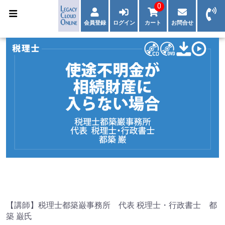
0
会員登録
ログイン
カート
お問合せ
【講師】税理士都築巌事務所 代表 税理士・行政書士 都
築 巌氏