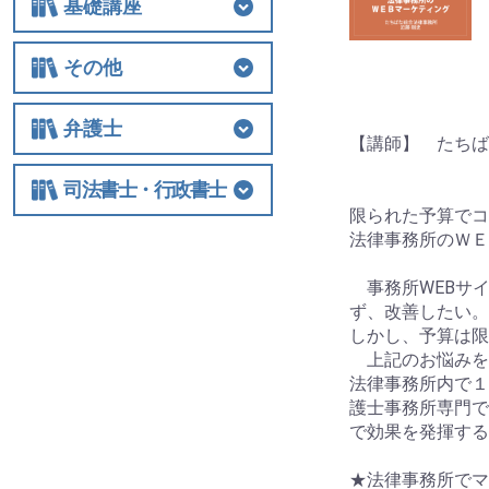
基礎講座
基礎講座
相続税
法人関連
その他
その他
士業経営
国際税務
保険
税制改正全般
ビジネス
借地権
弁護士
【講師】 たちば
弁護士
相続
交通事故
離婚
労働
不動産・建築
債権回収
民事訴訟
顧客対応・顧問契約
事務所経営・運営
その他
司法書士・行政書士
限られた予算でコ
司法書士・行政書士
法律事務所のＷＥ
事務所WEBサ
ず、改善したい。
しかし、予算は限
上記のお悩みを
法律事務所内で１
護士事務所専門で
で効果を発揮する
★法律事務所でマ