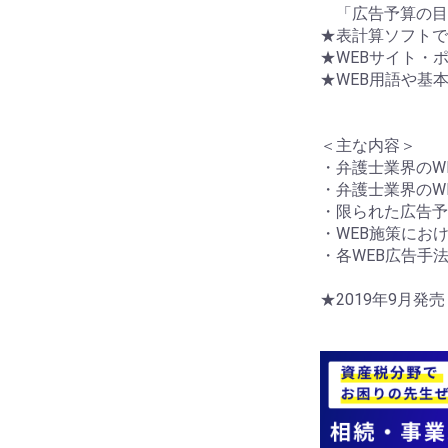
「広告予算の目
★表計算ソフトで
★WEBサイト・
★WEB用語や基
＜主な内容＞
・弁護士業界のW
・弁護士業界のW
・限られた広告予
・WEB施策にお
・各WEB広告手
★2019年9月発