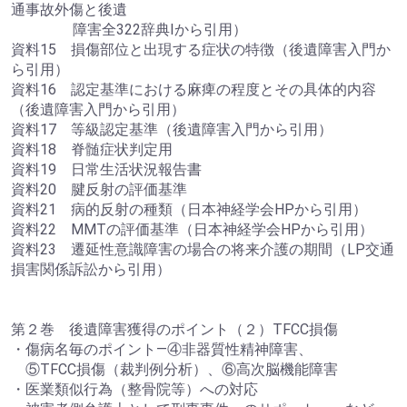
通事故外傷と後遺
障害全322辞典Ⅰから引用）
資料15 損傷部位と出現する症状の特徴（後遺障害入門か
ら引用）
資料16 認定基準における麻痺の程度とその具体的内容
（後遺障害入門から引用）
資料17 等級認定基準（後遺障害入門から引用）
資料18 脊髄症状判定用
資料19 日常生活状況報告書
資料20 腱反射の評価基準
資料21 病的反射の種類（日本神経学会HPから引用）
資料22 MMTの評価基準（日本神経学会HPから引用）
資料23 遷延性意識障害の場合の将来介護の期間（LP交通
損害関係訴訟から引用）
第２巻 後遺障害獲得のポイント（２）TFCC損傷
・傷病名毎のポイント―④非器質性精神障害、
⑤TFCC損傷（裁判例分析）、⑥高次脳機能障害
・医業類似行為（整骨院等）への対応