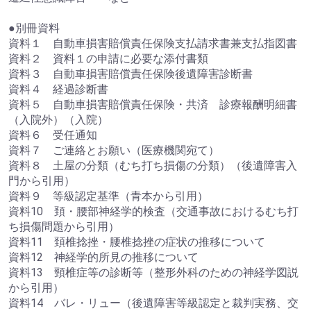
●別冊資料
資料１ 自動車損害賠償責任保険支払請求書兼支払指図書
資料２ 資料１の申請に必要な添付書類
資料３ 自動車損害賠償責任保険後遺障害診断書
資料４ 経過診断書
資料５ 自動車損害賠償責任保険・共済 診療報酬明細書
（入院外）（入院）
資料６ 受任通知
資料７ ご連絡とお願い（医療機関宛て）
資料８ 土屋の分類（むち打ち損傷の分類）（後遺障害入
門から引用）
資料９ 等級認定基準（青本から引用）
資料10 頚・腰部神経学的検査（交通事故におけるむち打
ち損傷問題から引用）
資料11 頚椎捻挫・腰椎捻挫の症状の推移について
資料12 神経学的所見の推移について
資料13 頸椎症等の診断等（整形外科のための神経学図説
から引用）
資料14 バレ・リュー（後遺障害等級認定と裁判実務、交