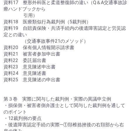
資料17 整形外科医と柔道整復師の違い（Q＆A交通事故診
療ハンドブックから
引用）
資料18 医療類似行為裁判例（5裁判例）
資料19 自賠責保険・共済手続内の後遺障害認定と労災認
定との違い
（交通事故事件21のメソッド）
資料20 保有個人情報開示請求書
資料21 被害者参加申出書
資料22 委託届出書
資料23 意見陳述申出書
資料24 意見陳述書
資料25 意見陳述の申出書
第３巻 実際に関与した裁判例・実際の異議申立例
・損保側・被害者側弁護士として関与した裁判例を通して
のポイント
・12裁判例の要点
・後遺障害認定手続の実際―①頚椎捻挫後の右頚部から右