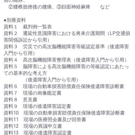
肩の痛み、
②腰椎捻挫後の腰痛、③顔面神経麻痺 など
●別冊資料
資料１ 裁判例一覧表
資料２ 遷延性意識障害における将来介護期間（LP交通損
害関係訴訟から引用）
資料３ 労災での高次脳機能障害等級認定基準（後遺障害
入門から引用）
資料４ 高次脳機能障害整理表（後遺障害入門から引用）
資料５ 脳障害による高次脳機能障害の等級認定にあたっ
ての基本的な考え方
（後遺障害入門から引用）
資料６ 現場の自動車損害賠償責任保険後遺障害診断書
資料７ 現場の画像鑑定書
資料８ 意見書
資料９ 現場の後遺障害認定書
資料10 現場の自動車損害賠償責任保険後遺障害診断書
資料11 現場の医療照会書及び回答書
資料12 現場の異議申立書
資料13 現場の後遺障害認定書