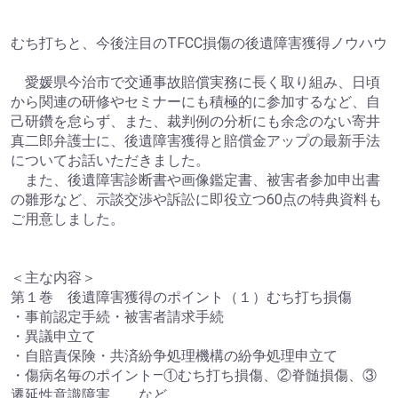
むち打ちと、今後注目のTFCC損傷の後遺障害獲得ノウハウ
愛媛県今治市で交通事故賠償実務に長く取り組み、日頃
から関連の研修やセミナーにも積極的に参加するなど、自
己研鑽を怠らず、また、裁判例の分析にも余念のない寄井
真二郎弁護士に、後遺障害獲得と賠償金アップの最新手法
についてお話いただきました。
また、後遺障害診断書や画像鑑定書、被害者参加申出書
の雛形など、示談交渉や訴訟に即役立つ60点の特典資料も
ご用意しました。
＜主な内容＞
第１巻 後遺障害獲得のポイント（１）むち打ち損傷
・事前認定手続・被害者請求手続
・異議申立て
・自賠責保険・共済紛争処理機構の紛争処理申立て
・傷病名毎のポイント―①むち打ち損傷、②脊髄損傷、③
遷延性意識障害 など