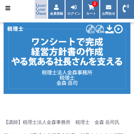
0
会員登録
ログイン
カート
お問合せ
【講師】税理士法人金森事務所 税理士 金森 岳司氏