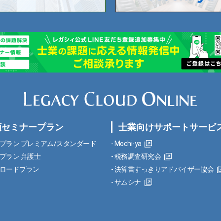
額セミナープラン
士業向けサポートサービ
プラン プレミアム/スタンダード
Mochi-ya
プラン 弁護士
税務調査研究会
ロードプラン
決算書すっきりアドバイザー協会
サムシナ