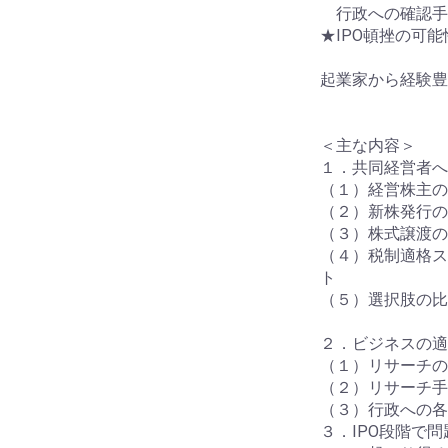
行政への確認手
★IPO頓挫の可
起業家から経験豊
＜主な内容＞
１．共同経営者へ
（１）経営株主の
（２）新株発行の
（３）株式譲渡の
（４）税制適格ス
ト
（５）選択肢の比
２．ビジネスの適
（１）リサーチ
（２）リサーチ手
（３）行政への各
３．IPO段階で