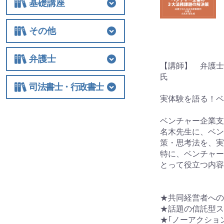
基礎講座
基礎講座
相続税
法人関連
その他
その他
士業経営
国際税務
保険
税制改正全般
ビジネス
借地権
弁護士
【講師】 弁護士
氏
弁護士
相続
交通事故
離婚
労働
不動産・建築
債権回収
民事訴訟
顧客対応・顧問契約
事務所経営・運営
その他
司法書士・行政書士
実体験を語る！ベ
司法書士・行政書士
ベンチャー企業支
名木先生に、ベン
策・思考法を、実
特に、ベンチャー
とって役立つ内容
★共同経営者への
★話題の信託型ス
★｢ノーアクショ