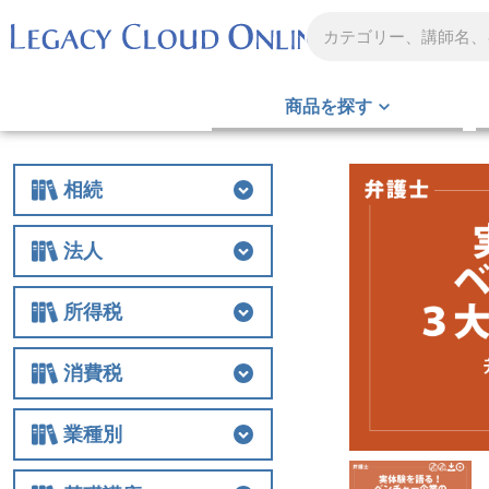
商品を探す
相続
相続
相続税
贈与
財産評価
事業承継
不動産
生前対策
税務調査
その他
法人
法人
法人税
経費
役員関連
特例
組織再編
解散・清算
税務調査
その他
所得税
所得税
所得税
譲渡
税務調査
その他
消費税
消費税
消費税
税務調査
その他
業種別
業種別
医業
農業
非営利法人
介護
税務調査
その他の業種