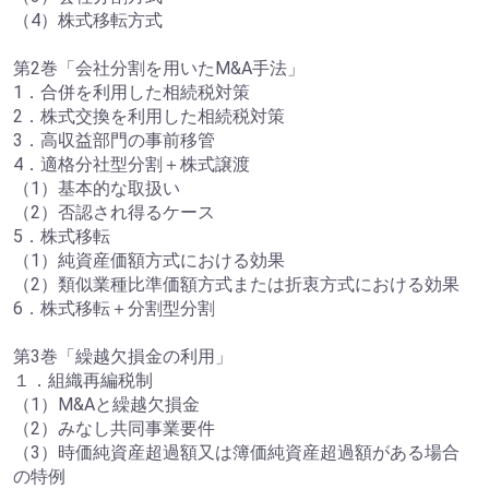
（4）株式移転方式
第2巻「会社分割を用いたM&A手法」
1．合併を利用した相続税対策
2．株式交換を利用した相続税対策
3．高収益部門の事前移管
4．適格分社型分割＋株式譲渡
（1）基本的な取扱い
（2）否認され得るケース
5．株式移転
（1）純資産価額方式における効果
（2）類似業種比準価額方式または折衷方式における効果
6．株式移転＋分割型分割
第3巻「繰越欠損金の利用」
１．組織再編税制
（1）M&Aと繰越欠損金
（2）みなし共同事業要件
（3）時価純資産超過額又は簿価純資産超過額がある場合
の特例