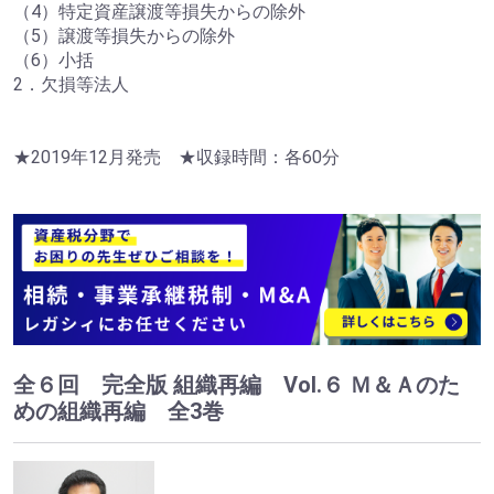
（4）特定資産譲渡等損失からの除外
（5）譲渡等損失からの除外
（6）小括
2．欠損等法人
★2019年12月発売 ★収録時間：各60分
全６回 完全版 組織再編 Vol.６ Ｍ＆Ａのた
めの組織再編 全3巻