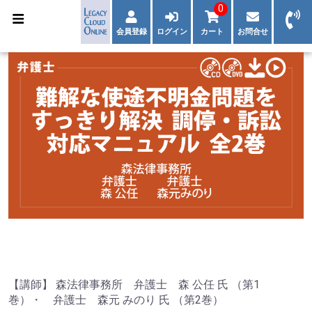
0
会員登録
ログイン
カート
お問合せ
【講師】 森法律事務所 弁護士 森 公任 氏 （第1
巻）・ 弁護士 森元 みのり 氏 （第2巻）