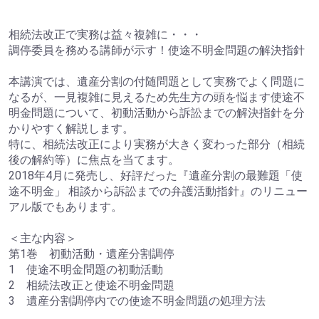
相続法改正で実務は益々複雑に・・・
調停委員を務める講師が示す！使途不明金問題の解決指針
本講演では、遺産分割の付随問題として実務でよく問題に
なるが、一見複雑に見えるため先生方の頭を悩ます使途不
明金問題について、初動活動から訴訟までの解決指針を分
かりやすく解説します。
特に、相続法改正により実務が大きく変わった部分（相続
後の解約等）に焦点を当てます。
2018年4月に発売し、好評だった『遺産分割の最難題「使
途不明金」 相談から訴訟までの弁護活動指針』のリニュー
アル版でもあります。
＜主な内容＞
第1巻 初動活動・遺産分割調停
1 使途不明金問題の初動活動
2 相続法改正と使途不明金問題
3 遺産分割調停内での使途不明金問題の処理方法