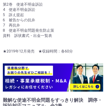
第2巻 使途不明金訴訟
4 使途不明金訴訟
5 訴え提起
6 被告からの抗弁
7 再抗弁
8 使途不明金問題発生防止策
資料 訴状書式・出金一覧表
★2019年12月発売 ★収録時間：各60分
難解な使途不明金問題をすっきり解決 調停・
訴訟対応マニュアル 全2巻