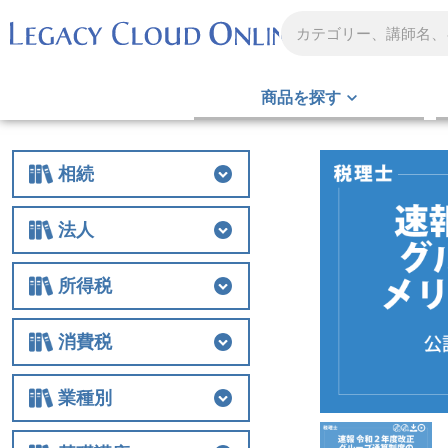
商品を探す
相続
相続
相続税
贈与
財産評価
事業承継
不動産
生前対策
税務調査
その他
法人
法人
法人税
経費
役員関連
特例
組織再編
解散・清算
税務調査
その他
所得税
所得税
所得税
譲渡
税務調査
その他
消費税
消費税
消費税
税務調査
その他
業種別
業種別
医業
農業
非営利法人
介護
税務調査
その他の業種