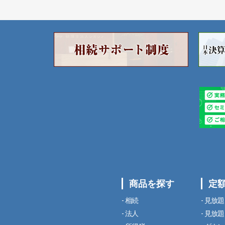
商品を探す
定
相続
見放題
法人
見放題