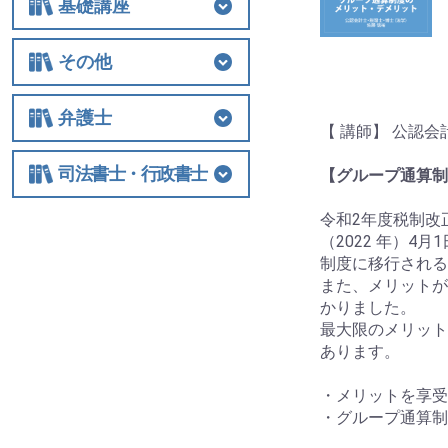
基礎講座
基礎講座
相続税
法人関連
その他
その他
士業経営
国際税務
保険
税制改正全般
ビジネス
借地権
弁護士
【 講師】 公認
弁護士
相続
交通事故
離婚
労働
不動産・建築
債権回収
民事訴訟
顧客対応・顧問契約
事務所経営・運営
その他
司法書士・行政書士
【グループ通算制
司法書士・行政書士
令和2年度税制改
（2022 年）
制度に移行される
また、メリットが
かりました。
最大限のメリット
あります。
・メリットを享受
・グループ通算制