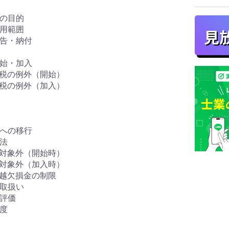
度の目的
適用範囲
申告・納付
開始・加入
価課税の例外（開始）
価課税の例外（加入）
式への移行
方法
価の対象外（開始時）
価の対象外（加入時）
、繰越欠損金の制限
の取扱い
価評価
年度