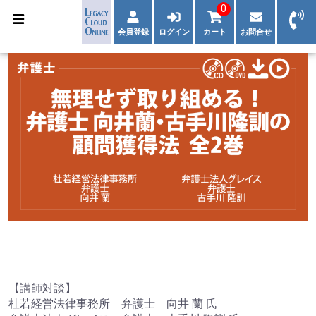
0
会員登録
ログイン
カート
お問合せ
【講師対談】
杜若経営法律事務所 弁護士 向井 蘭 氏