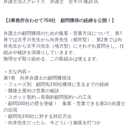
弁護士法人グレイス 弁護士 古手川 隆訓 氏
【2事務所合わせて750社 顧問獲得の経緯を公開！】
弁護士の顧問獲得のための集客・営業方法について、第1
巻では古手川先生から向井先生（都市型）、第2巻では向
井先生から古手川先生（地方型）にそれぞれ質問をし、仕
組みや秘訣を深堀りしていきます。
無理せず取り組める、この取組みは使えます。
＜主な内容＞
第1巻 向井弁護士の顧問獲得法
・フェーズ別 顧問先350社獲得に至るまでの経緯
・隣接士業向け営業の秘訣
・スポット契約→長期的顧問契約への工夫
・顧問200社の壁を突破！ 集客・営業できる第2の弁護士
の出現
・顧問先350社に対する対応方法
・向井先生だったら、今どういう施策を打つか