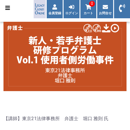
0
会員登録
ログイン
カート
お問合せ
【講師】東京21法律事務所 弁護士 堀口 雅則 氏