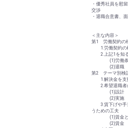
・優秀社員を慰留
交渉
・退職合意書、面
＜主な内容＞
第1 労働契約の
1.労働契約の
2.上記1を知
(1)労働条
(2)退職
第2 テーマ別検
1.解決金を支
2.希望退職者
(1)設計
(2)実施
3.賃下げや手
うための工夫
(1)賃金と
(2)賃金