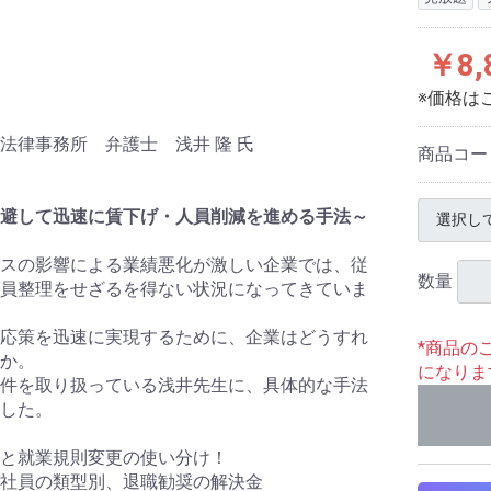
￥8,
※価格は
法律事務所 弁護士 浅井 隆 氏
商品コー
避して迅速に賃下げ・人員削減を進める手法～
スの影響による業績悪化が激しい企業では、従
数量
員整理をせざるを得ない状況になってきていま
応策を迅速に実現するために、企業はどうすれ
*商品の
か。
になりま
件を取り扱っている浅井先生に、具体的な手法
した。
と就業規則変更の使い分け！
社員の類型別、退職勧奨の解決金