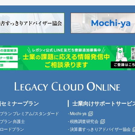
額セミナープラン
士業向けサポートサービ
プラン プレミアム/スタンダード
Mochi-ya
プラン 弁護士
税務調査研究会
ロードプラン
決算書すっきりアドバイザー協会