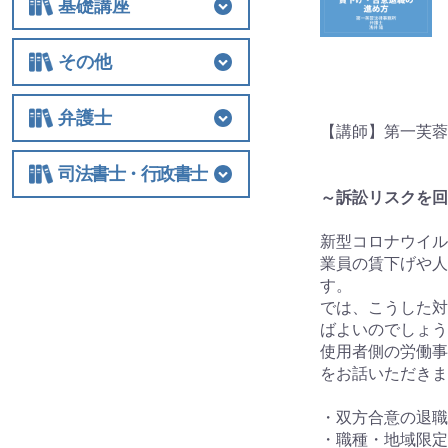
基礎講座
基礎講座
相続税
法人関連
その他
その他
士業経営
国際税務
保険
税制改正全般
ビジネス
借地権
弁護士
【講師】第一芙蓉
弁護士
相続
交通事故
離婚
労働
不動産・建築
債権回収
民事訴訟
顧客対応・顧問契約
事務所経営・運営
その他
司法書士・行政書士
～訴訟リスクを回
司法書士・行政書士
新型コロナウイル
業員の賃下げや人
す。
では、こうした対
ばよいのでしょう
使用者側の労働事
をお話いただきま
・双方合意の退職
・職種・地域限定