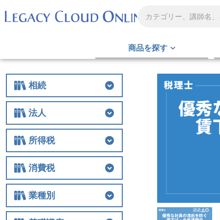
商品を探す
相続
相続
相続税
贈与
財産評価
事業承継
不動産
生前対策
税務調査
その他
法人
法人
法人税
経費
役員関連
特例
組織再編
解散・清算
税務調査
その他
所得税
所得税
所得税
譲渡
税務調査
その他
消費税
消費税
消費税
税務調査
その他
業種別
業種別
医業
農業
非営利法人
介護
税務調査
その他の業種