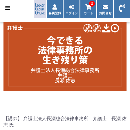
0
会員登録
ログイン
カート
お問合せ
【講師】 弁護士法人長瀬総合法律事務所 弁護士 長瀬 佑
志 氏