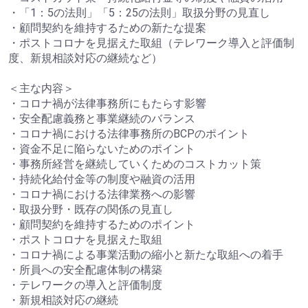
・「1：5の法則」「5：25の法則」取扱分野の見直し
・顧問契約を維持するための新たな提案
・ポストコロナを見据えた取組（テレワーク導入と評価制
度、新規相談対応の継続など）
＜主な内容＞
・コロナ禍が法律事務所にもたらす影響
・安全配慮義務と事業継続のバランス
・コロナ禍における法律事務所のBCPのポイント
・資金不足に陥らないためのポイント
・事務所経営を継続していくためのコストカット策
・持続化給付金等の制度や融資の活用
・コロナ禍における法律業務への影響
・取扱分野・既存の関係の見直し
・顧問契約を維持するためのポイント
・ポストコロナを見据えた取組
・コロナ禍による事業活動の縮小と新たな取組への着手
・所員への安全配慮体制の構築
・テレワークの導入と評価制度
・新規相談対応の継続