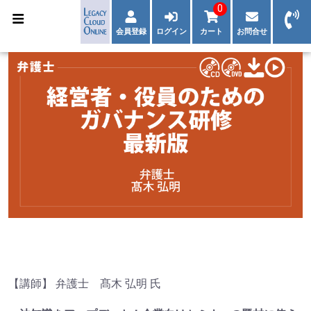
0
会員登録
ログイン
カート
お問合せ
【講師】 弁護士 髙木 弘明 氏