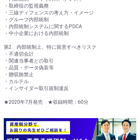
・取締役の監視義務
・三線ディフェンスの考え方・イメージ
・グループ内部統制
・内部統制システムに関するPDCA
・中小企業における内部統制
第2 内部統制上、特に留意すべきリスク
・不適切会計
・関連当事者との取引
・品質・データ偽装等
・贈収賄禁止
・カルテル
・インサイダー取引規制違反
★2020年7月発売 ★収録時間：60分