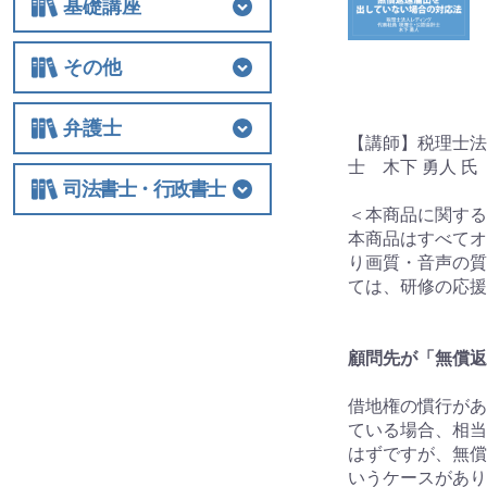
基礎講座
基礎講座
相続税
法人関連
その他
その他
士業経営
国際税務
保険
税制改正全般
ビジネス
借地権
弁護士
【講師】税理士法
士 木下 勇人 氏
弁護士
相続
交通事故
離婚
労働
不動産・建築
債権回収
民事訴訟
顧客対応・顧問契約
事務所経営・運営
その他
司法書士・行政書士
＜本商品に関する
司法書士・行政書士
本商品はすべてオ
り画質・音声の質
ては、研修の応援
顧問先が「無償返
借地権の慣行があ
ている場合、相当
はずですが、無償
いうケースがあり