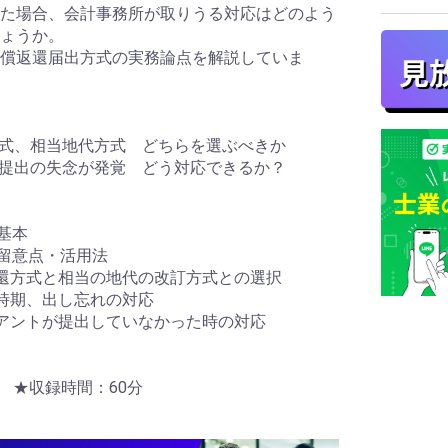
た場合、会計事務所が取りうる対応はどのよう
ょうか。
償返還届出方式の実務論点を解説していま
方式、相当地代方式 どちらを選ぶべきか
書提出の失念が発覚 どう対応できるか？
基本
の留意点・活用法
還方式と相当の地代の改訂方式との選択
時期、出し忘れの対応
アントが提出していなかった時の対応
売 ★収録時間：60分