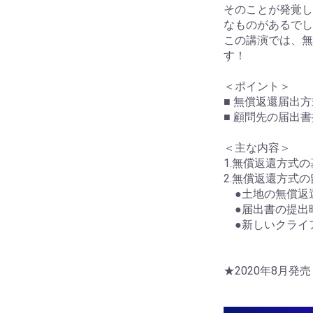
そのことが発覚し
なものがあるでし
この講演では、無
す！
＜ポイント＞
■ 無償返還届出
■ 顧問先の届出
＜主な内容＞
1.無償返還方式の
2.無償返還方式
●土地の無償返
●届出書の提出
●新しいクライ
★2020年8月発