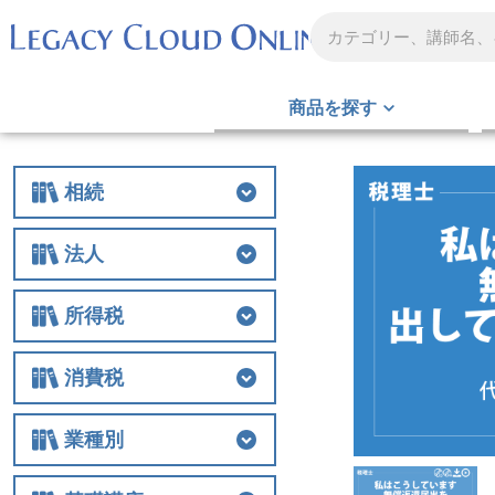
商品を探す
相続
相続
相続税
贈与
財産評価
事業承継
不動産
生前対策
税務調査
その他
法人
法人
法人税
経費
役員関連
特例
組織再編
解散・清算
税務調査
その他
所得税
所得税
所得税
譲渡
税務調査
その他
消費税
消費税
消費税
税務調査
その他
業種別
業種別
医業
農業
非営利法人
介護
税務調査
その他の業種