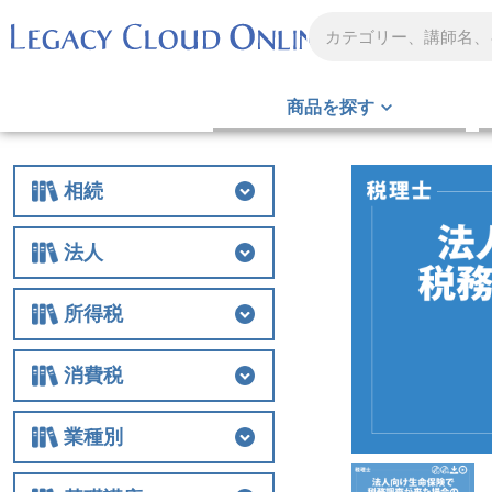
商品を探す
相続
相続
相続税
贈与
財産評価
事業承継
不動産
生前対策
税務調査
その他
法人
法人
法人税
経費
役員関連
特例
組織再編
解散・清算
税務調査
その他
所得税
所得税
所得税
譲渡
税務調査
その他
消費税
消費税
消費税
税務調査
その他
業種別
業種別
医業
農業
非営利法人
介護
税務調査
その他の業種