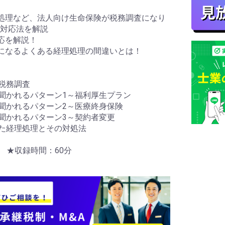
処理など、法人向け生命保険が税務調査になり
対応法を解説
応を解説！
になるよくある経理処理の間違いとは！
と税務調査
く聞かれるパターン1～福利厚生プラン
く聞かれるパターン2～医療終身保険
く聞かれるパターン3～契約者変更
った経理処理とその対処法
売 ★収録時間：60分