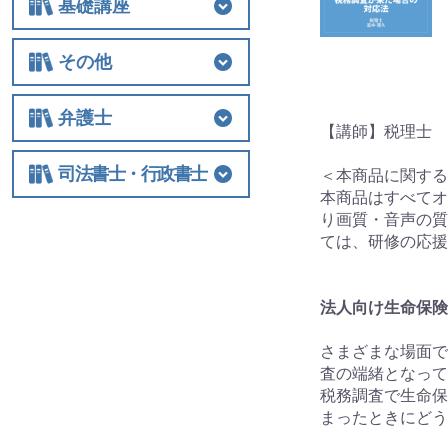
基礎講座
基礎講座
相続税
法人関連
その他
その他
士業経営
国際税務
保険
税制改正全般
ビジネス
借地権
弁護士
【講師】税理士 
弁護士
相続
交通事故
離婚
労働
不動産・建築
債権回収
民事訴訟
顧客対応・顧問契約
事務所経営・運営
その他
司法書士・行政書士
＜本商品に関する
本商品はすべてオ
司法書士・行政書士
り画質・音声の質
ては、研修の応援
法人向け生命保険
さまざまな場面で
査の端緒となって
税務調査で生命保
まったときにどう