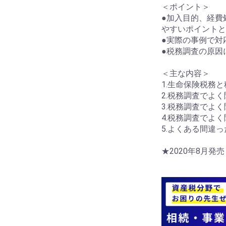
＜ポイント＞
●加入目的、経費
やすいポイントと
●実際の事例で対
●税務調査の原因
＜主な内容＞
1.生命保険税務
2.税務調査でよ
3.税務調査でよ
4.税務調査でよ
5.よくある間違
★2020年8月発