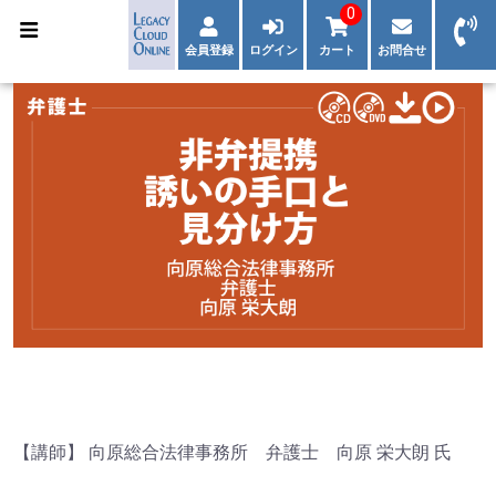
0
会員登録
ログイン
カート
お問合せ
【講師】 向原総合法律事務所 弁護士 向原 栄大朗 氏