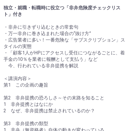
独立・就職・転職時に役立つ「非弁危険度チェックリス
ト」付き
・非弁に引きずり込むときの常套句
・万一非弁に巻き込まれた場合の“抜け方”
・広告業者に多い！一番危険な「サブスクリプション」ス
タイルの実態
・「顧客1人がHPにアクセスし受任につながるごとに、着
手金の10％を業者に報酬として支払う」など
今、行われている非弁提携を解説
＜講演内容＞
第1 この企画の趣旨
第2 非弁提携の恐ろしさ～その末路を知ること
1 非弁提携とはなにか
2 なぜ、非弁提携は禁止されているのか？
第3 非弁提携の類型
1 非弁（無資格者）自体の動きが変わっている