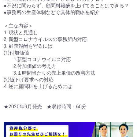
●不況に関わらず、顧問料報酬を上げてることはできる？
●事務所の生産体制などぐ具体的戦略を紹介
＜主な内容＞
1. 現状と見通し
2. 新型コロナウイルスの事務所内対応
3. 顧問報酬を守るには
(1)付加価値
1.新型コロナウイルス対応
2.付加価値の考え方
3.１時間当たりの売上単価の改善方法
(2)値下げ要求への対応
4. 逆に顧問料を上げるためには
★2020年9月発売 ★収録時間：60分