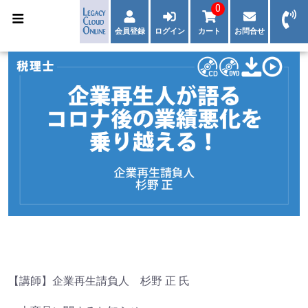
0
会員登録
ログイン
カート
お問合せ
【講師】企業再生請負人 杉野 正 氏