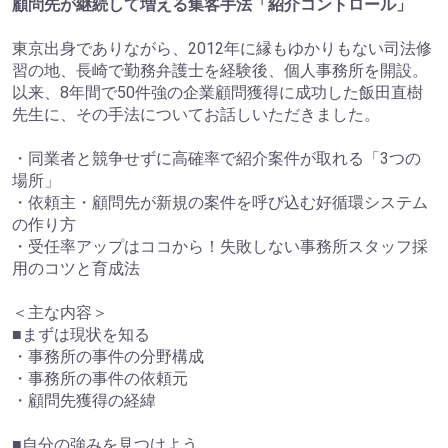
顧問先が継続して増える集客手法「紹介コントロール」
東京出身でありながら、2012年に縁もゆかりもない司法修
習の地、長崎で勤務弁護士を経験後、個人事務所を開設。
以来、8年間で50件強の企業顧問獲得に成功した飯田直樹
先生に、その手法についてお話しいただきました。
・同業者と競争せずに高確率で紹介案件が取れる「3つの
場所」
・依頼主・顧問先が新規の案件を呼び込む好循環システム
の作り方
・受任率アップはココから！失敗しない事務所スタッフ採
用のコツと育成法
＜主な内容＞
■まずは現状を知る
・事務所の事件の分野構成
・事務所の事件の依頼元
・顧問先獲得の経緯
■自分の強みを見つけよう