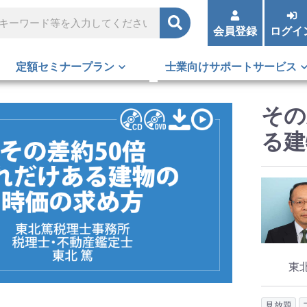
会員登録
ログイ
定額セミナープラン
士業向けサポートサービス
その
る建
東
見放題