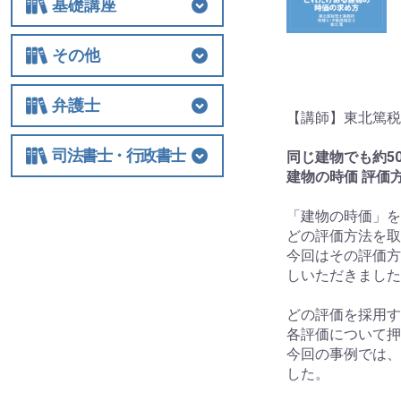
基礎講座
基礎講座
相続税
法人関連
その他
その他
士業経営
国際税務
保険
税制改正全般
ビジネス
借地権
弁護士
【講師】東北篤税
弁護士
相続
交通事故
離婚
労働
不動産・建築
債権回収
民事訴訟
顧客対応・顧問契約
事務所経営・運営
その他
司法書士・行政書士
同じ建物でも約5
建物の時価 評価
司法書士・行政書士
「建物の時価」を
どの評価方法を取
今回はその評価方
しいただきました
どの評価を採用す
各評価について押
今回の事例では、
した。