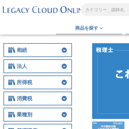
商品を探す
相続
相続
相続税
贈与
財産評価
事業承継
不動産
生前対策
税務調査
その他
法人
法人
法人税
経費
役員関連
特例
組織再編
解散・清算
税務調査
その他
所得税
所得税
所得税
譲渡
税務調査
その他
消費税
消費税
消費税
税務調査
その他
業種別
業種別
医業
農業
非営利法人
介護
税務調査
その他の業種