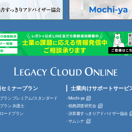
額セミナープラン
士業向けサポートサービ
プラン プレミアム/スタンダード
Mochi-ya
プラン 弁護士
税務調査研究会
ロードプラン
決算書すっきりアドバイザー協会
サムシナ