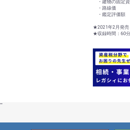
・建物の固定資
・路線価
・鑑定評価額
★2021年2月発売
★収録時間：60
"
"