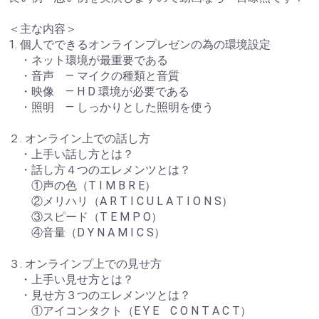
＜主な内容＞
1. 個人でできるオンラインプレゼンの為の環境設定
・ネット環境が最重要である
・音声 ― マイクの種類と音質
・映像 ― H D 環境が必要である
・照明 ― しっかりとした照明を使う
２. オンライン上での話し方
・上手い話し方とは？
・話し方４つのエレメンツとは？
①声の色（T I M B R E）
②メリハリ（A R T I C U L A T I O N S）
③スピード（T E M P O）
④音量（D Y N A M I C S）
３. オンラインプ上での見せ方
・上手い見せ方とは？
・見せ方３つのエレメンツとは？
①アイコンタクト（E Y E C O N T A C T）