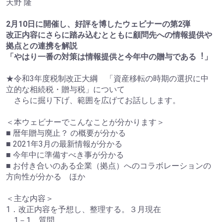
天野 隆
2月10日に開催し、好評を博したウェビナーの第2弾
改正内容にさらに踏み込むとともに顧問先への情報提供や
拠点との連携を解説
「やはり一番の対策は情報提供と今年中の贈与である︕」
★令和3年度税制改正大綱 「資産移転の時期の選択に中
立的な相続税・贈与税」について
さらに掘り下げ、範囲を広げてお話しします。
＜本ウェビナーでこんなことが分かります＞
■ 暦年贈与廃止？ の概要が分かる
■ 2021年3月の最新情報が分かる
■ 今年中に準備すべき事が分かる
■ お付き合いのある企業（拠点）へのコラボレーションの
方向性が分かる ほか
＜主な内容＞
1．改正内容を予想し、整理する。３月現在
1－1 質問