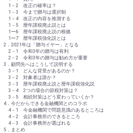
1－2 改正の確率は？
1－3 今まで贈与は選択制
1－4 改正の内容を推測する
1－5 暦年課税廃止説とは
1ー6 暦年課税廃止説の根拠
1ー7 暦年課税強化説とは
2．2021年は「贈与イヤー」となる
2－1 令和3年の贈与は有利
2－2 令和3年の贈与は勧め方が重要
3．顧問先へはこうして説明する
3－1 どんな背景があるのか？
3－2 対象者は誰か？
3－3 暦年課税廃止説と暦年課税強化説
3－4 2つの場合の節税対策は？
3－5 相続対策はどう変わっていくか？
4．今だからできる金融機関とのコラボ
4－1 今金融機関で問題意識のあるところは
4－2 会計事務所のできるところ
4－3 会計事務所が選ばれる
5．まとめ