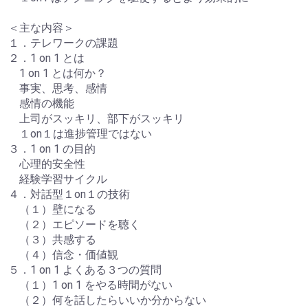
＜主な内容＞
１．テレワークの課題
２．1 on 1 とは
1 on 1 とは何か？
事実、思考、感情
感情の機能
上司がスッキリ、部下がスッキリ
１on１は進捗管理ではない
３．1 on 1 の目的
心理的安全性
経験学習サイクル
４．対話型１on１の技術
（１）壁になる
（２）エピソードを聴く
（３）共感する
（４）信念・価値観
５．1 on 1 よくある３つの質問
（１）1 on 1 をやる時間がない
（２）何を話したらいいか分からない