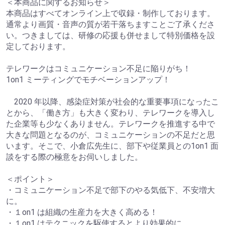
＜本商品に関するお知らせ＞
本商品はすべてオンライン上で収録・制作しております。
通常より画質・音声の質が若干落ちますことご了承くださ
い。つきましては、研修の応援も併せまして特別価格を設
定しております。
テレワークはコミュニケーション不足に陥りがち！
1on1 ミーティングでモチベーションアップ！
2020 年以降、感染症対策が社会的な重要事項になったこ
とから、「働き方」も大きく変わり、テレワークを導入し
た企業等も少なくありません。テレワークを推進する中で
大きな問題となるのが、コミュニケーションの不足だと思
います。そこで、小倉広先生に、部下や従業員との1on1 面
談をする際の極意をお伺いしました。
＜ポイント＞
・コミュニケーション不足で部下のやる気低下、不安増大
に。
・１on1 は組織の生産力を大きく高める！
・１on1 はテクニックを駆使するとより効果的に