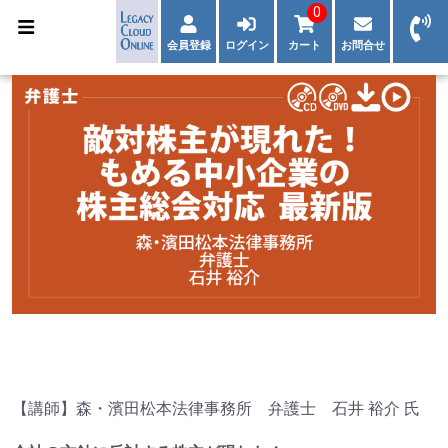
0
会員登録
ログイン
カート
お問合せ
【講師】森・濱田松本法律事務所 弁護士 石井 裕介 氏