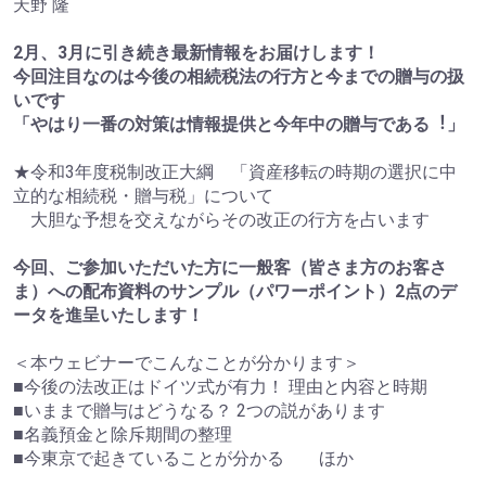
天野 隆
2月、3月に引き続き最新情報をお届けします！
今回注目なのは今後の相続税法の行方と今までの贈与の扱
いです
「やはり一番の対策は情報提供と今年中の贈与である︕」
★令和3年度税制改正大綱 「資産移転の時期の選択に中
立的な相続税・贈与税」について
大胆な予想を交えながらその改正の行方を占います
今回、ご参加いただいた方に一般客（皆さま方のお客さ
ま）への配布資料のサンプル（パワーポイント）2点のデ
ータを進呈いたします！
＜本ウェビナーでこんなことが分かります＞
■今後の法改正はドイツ式が有力！ 理由と内容と時期
■いままで贈与はどうなる？ 2つの説があります
■名義預金と除斥期間の整理
■今東京で起きていることが分かる ほか