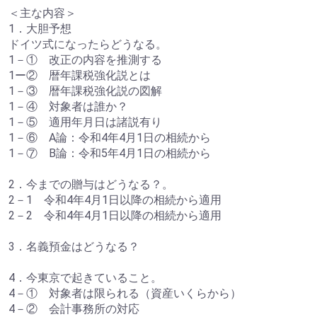
＜主な内容＞
1．大胆予想
ドイツ式になったらどうなる。
1－① 改正の内容を推測する
1ー② 暦年課税強化説とは
1－③ 暦年課税強化説の図解
1－④ 対象者は誰か？
1－⑤ 適用年月日は諸説有り
1－⑥ A論：令和4年4月1日の相続から
1－⑦ B論：令和5年4月1日の相続から
2．今までの贈与はどうなる？。
2－1 令和4年4月1日以降の相続から適用
2－2 令和4年4月1日以降の相続から適用
3．名義預金はどうなる？
4．今東京で起きていること。
4－① 対象者は限られる（資産いくらから）
4－② 会計事務所の対応