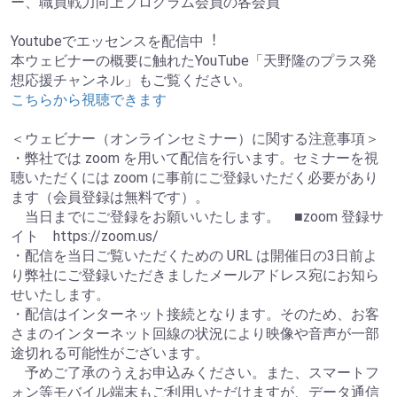
ー、職員戦力向上プログラム会員の各会員
Youtubeでエッセンスを配信中︕
本ウェビナーの概要に触れたYouTube「天野隆のプラス発
想応援チャンネル」もご覧ください。
こちらから視聴できます
＜ウェビナー（オンラインセミナー）に関する注意事項＞
・弊社では zoom を用いて配信を行います。セミナーを視
聴いただくには zoom に事前にご登録いただく必要があり
ます（会員登録は無料です）。
当日までにご登録をお願いいたします。 ■zoom 登録サ
イト https://zoom.us/
・配信を当日ご覧いただくための URL は開催日の3日前よ
り弊社にご登録いただきましたメールアドレス宛にお知ら
せいたします。
・配信はインターネット接続となります。そのため、お客
さまのインターネット回線の状況により映像や音声が一部
途切れる可能性がございます。
予めご了承のうえお申込みください。また、スマートフ
ォン等モバイル端末もご利用いただけますが、データ通信