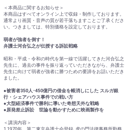
＜本商品に関するお知らせ＞
本商品はすべてオンライン上で収録・制作しております。
通常より画質・音声の質が若干落ちますことご了承くださ
い。つきましては、特別価格を設定しております。
弱者が強者を倒す！
弁護士河合弘之が伝授する訴訟戦略
昭和・平成・令和の時代を第一線で活躍してきた河合弘之
先生に、過去の事件を振り返っていただきながら、弁護士
先生に向けて弱者が強者に勝つための要諦をお話いただき
ました。
●被害者350人･450億円の借金を帳消しにした スルガ銀
行・シェアハウス事件での戦い方
●大型経済事件で勝利に導いた奇想天外な戦略
●原発差止訴訟 世論を動かすために映画製作を
＜講演内容＞
1.1970年 第二東京弁護士会登録､虎の門法律事務所勤務