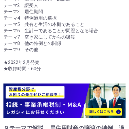
テーマ2 譲受人
テーマ3 居住期間
テーマ4 特例適用の選択
テーマ5 共有と生活の本拠であること
テーマ6 生計一であることが問題となる場合
テーマ7 空き家にしてからの譲渡
テーマ8 他の特例との関係
テーマ9 その他
★2022年2月発売
★収録時間：60分
９テーマで解説 居住用財産の譲渡の特例 適