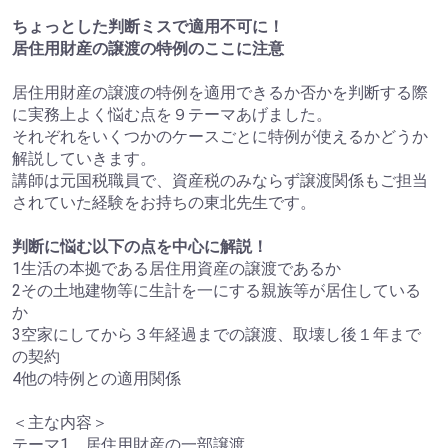
ちょっとした判断ミスで適用不可に！
居住用財産の譲渡の特例のここに注意
居住用財産の譲渡の特例を適用できるか否かを判断する際
に実務上よく悩む点を９テーマあげました。
それぞれをいくつかのケースごとに特例が使えるかどうか
解説していきます。
講師は元国税職員で、資産税のみならず譲渡関係もご担当
されていた経験をお持ちの東北先生です。
判断に悩む以下の点を中心に解説！
1生活の本拠である居住用資産の譲渡であるか
2その土地建物等に生計を一にする親族等が居住している
か
3空家にしてから３年経過までの譲渡、取壊し後１年まで
の契約
4他の特例との適用関係
＜主な内容＞
テーマ1 居住用財産の一部譲渡