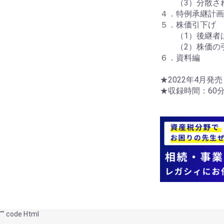
（3）分散され
４．特例承継計画
５．株価引下げ
（1）後継者
（2）株価の
６．資料編
★2022年4月発売
★収録時間：60
"
"
code Html