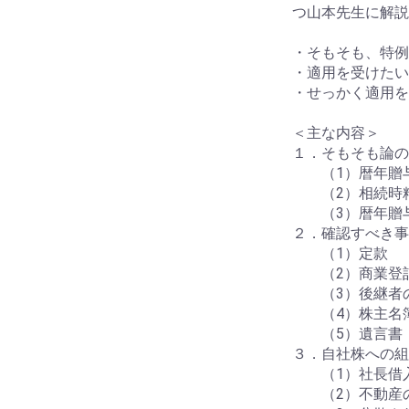
つ山本先生に解説
・そもそも、特例
・適用を受けたい
・せっかく適用を
＜主な内容＞
１．そもそも論の
（1）暦年贈
（2）相続時精
（3）暦年贈与
２．確認すべき事
（1）定款
（2）商業登
（3）後継者の
（4）株主名
（5）遺言書
３．自社株への組
（1）社長借入
（2）不動産の