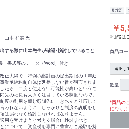
見放題
￥5,
※価格は
 山本 和義 氏
出する際に山本先生が確認･検討していること
商品コー
書・書式等のデータ（Word）付き！
改正大綱で、特例承継計画の提出期限の１年延
事業承継税制自体は延長しない旨が明言されま
数量
したら、二度と使えない可能性が高いというこ
問先の社長も大きく注目している制度なので、
制度の利用を望む顧問先に「きちんと対応して
*商品の
言われないように、しっかりと制度の説明をし
になりま
項は漏れなく検討しなければなりません。
適用を受けようと考える場合に検討すべきこ
とについて、資産税を専門に豊富なご経験を持