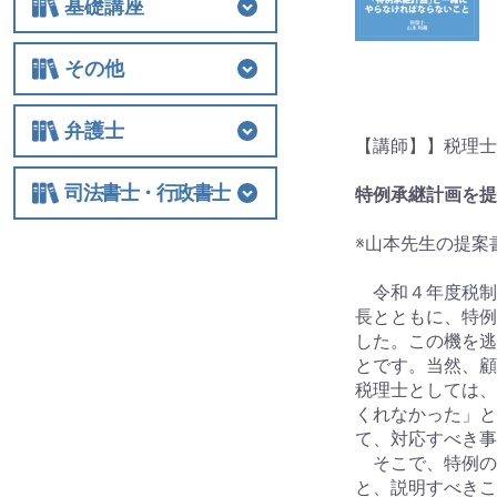
基礎講座
基礎講座
相続税
法人関連
その他
その他
士業経営
国際税務
保険
税制改正全般
ビジネス
借地権
弁護士
【講師】】税理士
弁護士
相続
交通事故
離婚
労働
不動産・建築
債権回収
民事訴訟
顧客対応・顧問契約
事務所経営・運営
その他
司法書士・行政書士
特例承継計画を提
司法書士・行政書士
※山本先生の提案
令和４年度税制
長とともに、特例
した。この機を逃
とです。当然、顧
税理士としては、
くれなかった」と
て、対応すべき事
そこで、特例の
と、説明すべきこ