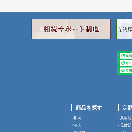
商品を探す
定
相続
見放題
法人
見放題