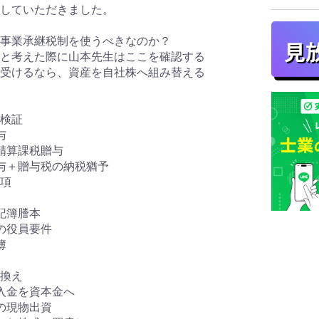
していただきました。
事業承継税制を使うべきなのか？
と考えた際に山本先生はここを確認する
受けるなら、資産を自社株へ組み替える
検証
与
算課税贈与
＋贈与税の納税猶予
項
記簿謄本
役員要件
簿
換え
金を資本金へ
現物出資