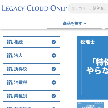
商品を探す
相続
相続
相続税
贈与
財産評価
事業承継
不動産
生前対策
税務調査
その他
法人
法人
法人税
経費
役員関連
特例
組織再編
解散・清算
税務調査
その他
所得税
所得税
所得税
譲渡
税務調査
その他
消費税
消費税
消費税
税務調査
その他
業種別
業種別
医業
農業
非営利法人
介護
税務調査
その他の業種