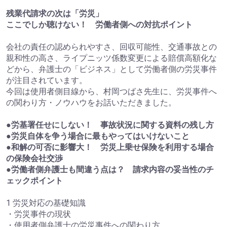
残業代請求の次は「労災」
ここでしか聴けない！ 労働者側への対抗ポイント
会社の責任の認められやすさ、回収可能性、交通事故との
親和性の高さ、ライプニッツ係数変更による賠償高額化な
どから、弁護士の「ビジネス」として労働者側の労災事件
が注目されています。
今回は使用者側目線から、村岡つばさ先生に、労災事件へ
の関わり方・ノウハウをお話いただきました。
●労基署任せにしない！ 事故状況に関する資料の残し方
●労災自体を争う場合に最もやってはいけないこと
●和解の可否に影響大！ 労災上乗せ保険を利用する場合
の保険会社交渉
●労働者側弁護士も間違う点は？ 請求内容の妥当性のチ
ェックポイント
1 労災対応の基礎知識
・労災事件の現状
・使用者側弁護士の労災事件への関わり方