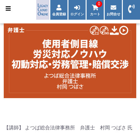
0
会員登録
ログイン
カート
お問合せ
【講師】 よつば総合法律事務所 弁護士 村岡 つばさ 氏