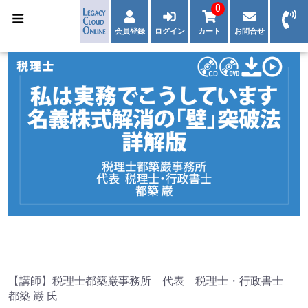
0
会員登録
ログイン
カート
お問合せ
【講師】税理士都築巌事務所 代表 税理士・行政書士
都築 巌 氏