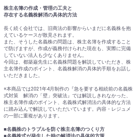
株主名簿の作成・管理の工夫と
存在する名義株解消の具体的方法
長く続く会社では、旧商法の影響からいまだに名義株を抱
えているケースが散見されます。
また、そうした名義株の問題は、株主名簿を作成すること
で防げますが、作成が義務付けられた現在も、実際に完備
していない法人も少なくありません。
今回は、都築巌先生に名義株問題を解説していただき、株
主名簿作成のポイント、名義株解消の具体的手順をお話し
いただきました。
※本商品では2021年4月制作の『急を要する相続前の名義株
式対策 解消の「壁」突破法』では解説しきれなかった、
株主名簿作成のポイント、名義株式解消法の具体的な方法
に踏み込んで解説していただいています。内容・レジュメ
の一部に重複があります。
■名義株のトラブルを防ぐ株主名簿のつくり方
■名義株式が発生した時の解消法の具体的方策